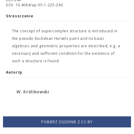
DOI: 10.4064/ap-55-1-225-240
Streszczenie
The concept of supercomplex structure is introduced in
the pseudo-Euclidean Hurwitz pairs and its basic
algebraic and geometric properties are described, e.g. a
necessary and sufficient condition for the existence of
such a structure is found.
Autorzy
W. Królikowski
POBIERZ ZGODNIE Z CC-BY