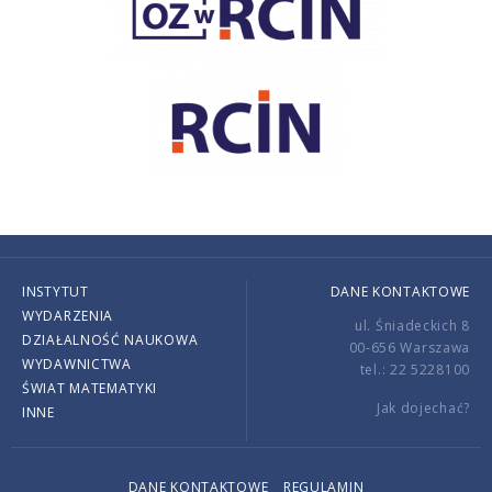
INSTYTUT
DANE KONTAKTOWE
WYDARZENIA
ul. Śniadeckich 8
DZIAŁALNOŚĆ NAUKOWA
00-656 Warszawa
WYDAWNICTWA
tel.: 22 5228100
ŚWIAT MATEMATYKI
Jak dojechać?
INNE
DANE KONTAKTOWE
REGULAMIN