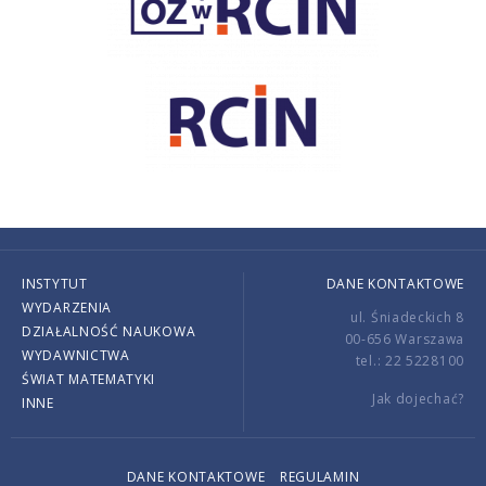
INSTYTUT
DANE KONTAKTOWE
WYDARZENIA
ul. Śniadeckich 8
DZIAŁALNOŚĆ NAUKOWA
00-656 Warszawa
WYDAWNICTWA
tel.: 22 5228100
ŚWIAT MATEMATYKI
Jak dojechać?
INNE
DANE KONTAKTOWE
REGULAMIN