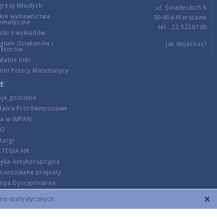
gresy Młodych
ul. Śniadeckich 8
kie wydawnictwa
00-656 Warszawa
ematyczne
tel.: 22 5228100
tki z wykładów
gium Dziekanów i
Jak dojechać?
ektorów
datne linki
tni Polscy Matematycy
E
je gościnne
ałania Prorównościowe
ca w IMPAN
DO
targi
ATEGIA HR
tyka Antykorupcyjna
inansowane projekty
sja Dyscyplinarna
rmator
zno-statystycznych.
szenie opłat