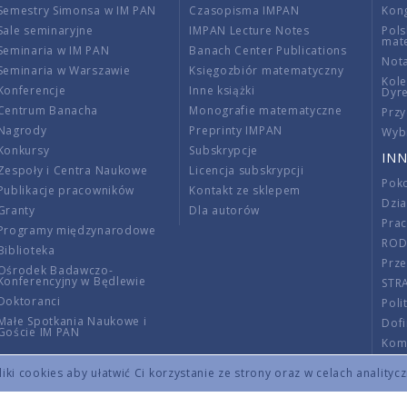
Semestry Simonsa w IM PAN
Czasopisma IMPAN
Kon
Sale seminaryjne
IMPAN Lecture Notes
Pols
mat
Seminaria w IM PAN
Banach Center Publications
Nota
Seminaria w Warszawie
Księgozbiór matematyczny
Kole
Konferencje
Inne książki
Dyr
Centrum Banacha
Monografie matematyczne
Przy
Nagrody
Preprinty IMPAN
Wybi
Konkursy
Subskrypcje
INN
Zespoły i Centra Naukowe
Licencja subskrypcji
Poko
Publikacje pracowników
Kontakt ze sklepem
Dzi
Granty
Dla autorów
Pra
Programy międzynarodowe
RO
Biblioteka
Prze
Ośrodek Badawczo-
Konferencyjny w Będlewie
STR
Doktoranci
Poli
Małe Spotkania Naukowe i
Dof
Goście IM PAN
Komi
Info
ki cookies aby ułatwić Ci korzystanie ze strony oraz w celach analityc
Wno