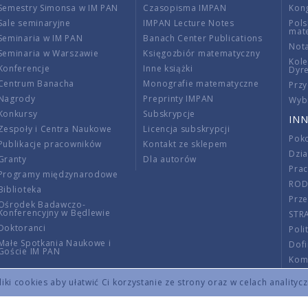
Semestry Simonsa w IM PAN
Czasopisma IMPAN
Kon
Sale seminaryjne
IMPAN Lecture Notes
Pols
mat
Seminaria w IM PAN
Banach Center Publications
Nota
Seminaria w Warszawie
Księgozbiór matematyczny
Kole
Konferencje
Inne książki
Dyr
Centrum Banacha
Monografie matematyczne
Przy
Nagrody
Preprinty IMPAN
Wybi
Konkursy
Subskrypcje
INN
Zespoły i Centra Naukowe
Licencja subskrypcji
Poko
Publikacje pracowników
Kontakt ze sklepem
Dzi
Granty
Dla autorów
Pra
Programy międzynarodowe
RO
Biblioteka
Prze
Ośrodek Badawczo-
Konferencyjny w Będlewie
STR
Doktoranci
Poli
Małe Spotkania Naukowe i
Dof
Goście IM PAN
Komi
Info
ki cookies aby ułatwić Ci korzystanie ze strony oraz w celach analityc
Wno