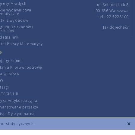
gresy Młodych
ul. Śniadeckich 8
kie wydawnictwa
00-656 Warszawa
ematyczne
tel.: 22 5228100
tki z wykładów
gium Dziekanów i
Jak dojechać?
ektorów
datne linki
tni Polscy Matematycy
E
je gościnne
ałania Prorównościowe
ca w IMPAN
DO
targi
ATEGIA HR
tyka Antykorupcyjna
inansowane projekty
sja Dyscyplinarna
rmator
zno-statystycznych.
szenie opłat