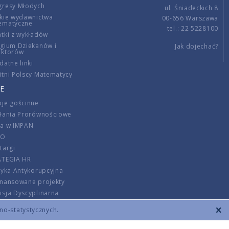
gresy Młodych
ul. Śniadeckich 8
kie wydawnictwa
00-656 Warszawa
ematyczne
tel.: 22 5228100
tki z wykładów
gium Dziekanów i
Jak dojechać?
ektorów
datne linki
tni Polscy Matematycy
E
je gościnne
ałania Prorównościowe
ca w IMPAN
DO
targi
ATEGIA HR
tyka Antykorupcyjna
inansowane projekty
sja Dyscyplinarna
rmator
zno-statystycznych.
szenie opłat