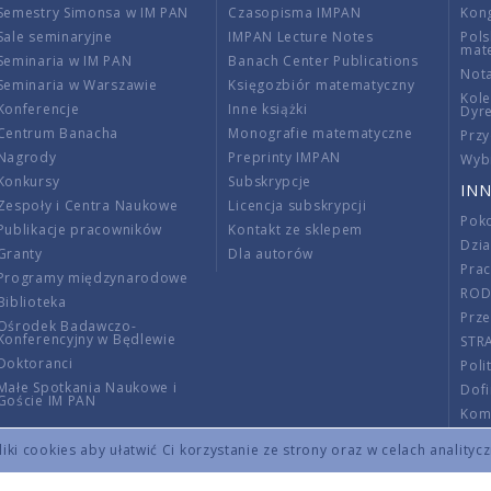
Semestry Simonsa w IM PAN
Czasopisma IMPAN
Kon
Sale seminaryjne
IMPAN Lecture Notes
Pols
mat
Seminaria w IM PAN
Banach Center Publications
Nota
Seminaria w Warszawie
Księgozbiór matematyczny
Kole
Konferencje
Inne książki
Dyr
Centrum Banacha
Monografie matematyczne
Przy
Nagrody
Preprinty IMPAN
Wybi
Konkursy
Subskrypcje
INN
Zespoły i Centra Naukowe
Licencja subskrypcji
Poko
Publikacje pracowników
Kontakt ze sklepem
Dzi
Granty
Dla autorów
Pra
Programy międzynarodowe
RO
Biblioteka
Prze
Ośrodek Badawczo-
Konferencyjny w Będlewie
STR
Doktoranci
Poli
Małe Spotkania Naukowe i
Dof
Goście IM PAN
Komi
Info
ki cookies aby ułatwić Ci korzystanie ze strony oraz w celach analityc
Wno