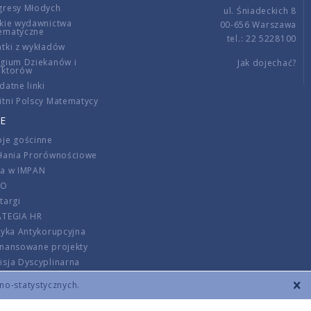
gresy Młodych
ul. Śniadeckich 8
kie wydawnictwa
00-656 Warszawa
ematyczne
tel.: 22 5228100
tki z wykładów
gium Dziekanów i
Jak dojechać?
ektorów
datne linki
tni Polscy Matematycy
E
je gościnne
ałania Prorównościowe
ca w IMPAN
DO
targi
ATEGIA HR
tyka Antykorupcyjna
inansowane projekty
sja Dyscyplinarna
rmator
zno-statystycznych.
szenie opłat