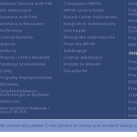
Semestry Simonsa w IM PAN
Czasopisma IMPAN
Kon
Sale seminaryjne
IMPAN Lecture Notes
Pols
mat
Seminaria w IM PAN
Banach Center Publications
Nota
Seminaria w Warszawie
Księgozbiór matematyczny
Kole
Konferencje
Inne książki
Dyr
Centrum Banacha
Monografie matematyczne
Przy
Nagrody
Preprinty IMPAN
Wybi
Konkursy
Subskrypcje
INN
Zespoły i Centra Naukowe
Licencja subskrypcji
Poko
Publikacje pracowników
Kontakt ze sklepem
Dzi
Granty
Dla autorów
Pra
Programy międzynarodowe
RO
Biblioteka
Prze
Ośrodek Badawczo-
Konferencyjny w Będlewie
STR
Doktoranci
Poli
Małe Spotkania Naukowe i
Dof
Goście IM PAN
Komi
Info
ki cookies aby ułatwić Ci korzystanie ze strony oraz w celach analityc
Wno