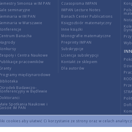
Semestry Simonsa w IM PAN
Czasopisma IMPAN
Kon
Sale seminaryjne
IMPAN Lecture Notes
Pols
mat
Seminaria w IM PAN
Banach Center Publications
Nota
Seminaria w Warszawie
Księgozbiór matematyczny
Kole
Konferencje
Inne książki
Dyr
Centrum Banacha
Monografie matematyczne
Przy
Nagrody
Preprinty IMPAN
Wybi
Konkursy
Subskrypcje
INN
Zespoły i Centra Naukowe
Licencja subskrypcji
Poko
Publikacje pracowników
Kontakt ze sklepem
Dzi
Granty
Dla autorów
Pra
Programy międzynarodowe
RO
Biblioteka
Prze
Ośrodek Badawczo-
Konferencyjny w Będlewie
STR
Doktoranci
Poli
Małe Spotkania Naukowe i
Dof
Goście IM PAN
Komi
Info
ki cookies aby ułatwić Ci korzystanie ze strony oraz w celach analityc
Wno