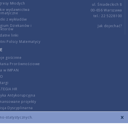
gresy Młodych
ul. Śniadeckich 8
kie wydawnictwa
00-656 Warszawa
ematyczne
tel.: 22 5228100
tki z wykładów
gium Dziekanów i
Jak dojechać?
ektorów
datne linki
tni Polscy Matematycy
E
je gościnne
ałania Prorównościowe
ca w IMPAN
DO
targi
ATEGIA HR
tyka Antykorupcyjna
inansowane projekty
sja Dyscyplinarna
rmator
zno-statystycznych.
szenie opłat