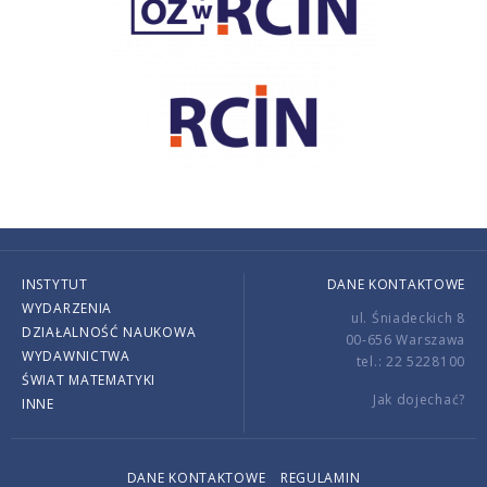
INSTYTUT
DANE KONTAKTOWE
WYDARZENIA
ul. Śniadeckich 8
DZIAŁALNOŚĆ NAUKOWA
00-656 Warszawa
WYDAWNICTWA
tel.: 22 5228100
ŚWIAT MATEMATYKI
Jak dojechać?
INNE
DANE KONTAKTOWE
REGULAMIN