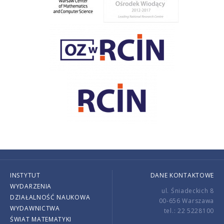
INSTYTUT
DANE KONTAKTOWE
WYDARZENIA
ul. Śniadeckich 8
DZIAŁALNOŚĆ NAUKOWA
00-656 Warszawa
WYDAWNICTWA
tel.: 22 5228100
ŚWIAT MATEMATYKI