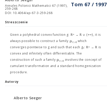
Tom 67 / 1997
Annales Polonici Mathematici 67 (1997),
259-268
DOI: 10.4064/ap-67-3-259-268
Streszczenie
Given a polyhedral convex function g: ℝⁿ → ℝ ∪ {+∞}, it is
ₜ
g
always possible to construct a family
which
>
0
t
converges pointwise to g and such that each gₜ: ℝⁿ → ℝ is
convex and infinitely often differentiable. The
ₜ
g
construction of such a family
involves the concept of
>
0
t
cumulant transformation and a standard homogenization
procedure.
Autorzy
Alberto Seeger