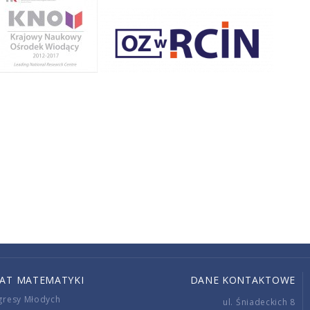
IAT MATEMATYKI
DANE KONTAKTOWE
gresy Młodych
ul. Śniadeckich 8