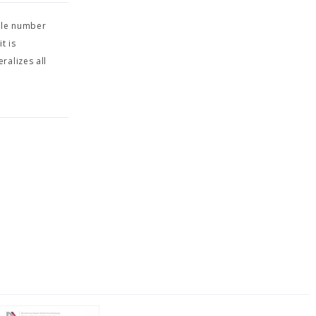
able number
t is
ralizes all