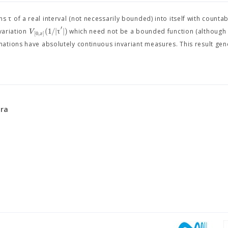
τ of a real interval (not necessarily bounded) into itself with count
′
(
1
/
|
τ
|
)
V
 variation
which need not be a bounded function (although i
[
0
,
]
x
tions have absolutely continuous invariant measures. This result gene
óra