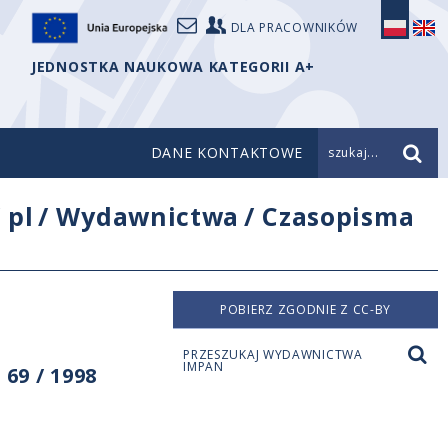
DLA PRACOWNIKÓW
JEDNOSTKA NAUKOWA KATEGORII A+
DANE KONTAKTOWE
szukaj...
/
pl
/
Wydawnictwa
/
Czasopisma
POBIERZ ZGODNIE Z CC-BY
PRZESZUKAJ WYDAWNICTWA
IMPAN
69 / 1998