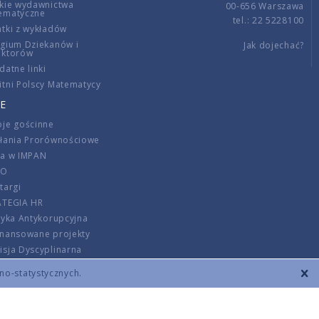
kie wydawnictwa
00-656 Warszawa
ematyczne
tel.: 22 5228100
tki z wykładów
gium Dziekanów i
Jak dojechać?
ektorów
datne linki
tni Polscy Matematycy
E
je gościnne
ałania Prorównościowe
ca w IMPAN
DO
targi
ATEGIA HR
tyka Antykorupcyjna
inansowane projekty
sja Dyscyplinarna
rmator
zno-statystycznych.
szenie opłat