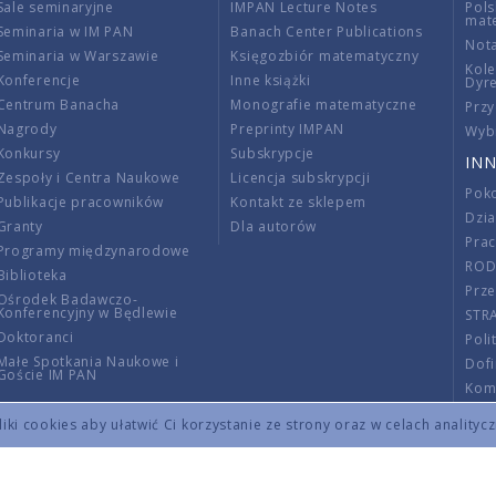
Sale seminaryjne
IMPAN Lecture Notes
Pols
mat
Seminaria w IM PAN
Banach Center Publications
Nota
Seminaria w Warszawie
Księgozbiór matematyczny
Kole
Konferencje
Inne książki
Dyr
Centrum Banacha
Monografie matematyczne
Przy
Nagrody
Preprinty IMPAN
Wybi
Konkursy
Subskrypcje
INN
Zespoły i Centra Naukowe
Licencja subskrypcji
Poko
Publikacje pracowników
Kontakt ze sklepem
Dzi
Granty
Dla autorów
Pra
Programy międzynarodowe
RO
Biblioteka
Prze
Ośrodek Badawczo-
Konferencyjny w Będlewie
STR
Doktoranci
Poli
Małe Spotkania Naukowe i
Dof
Goście IM PAN
Komi
Info
ki cookies aby ułatwić Ci korzystanie ze strony oraz w celach analityc
Wno