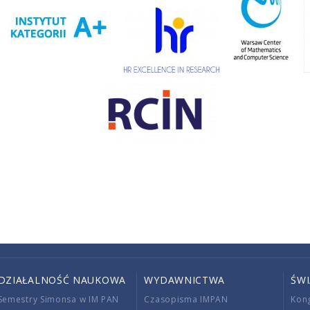
DZIAŁALNOŚĆ NAUKOWA
WYDAWNICTWA
ŚW
Semestry Simonsa w IM PAN
Czasopisma IMPAN
Kon