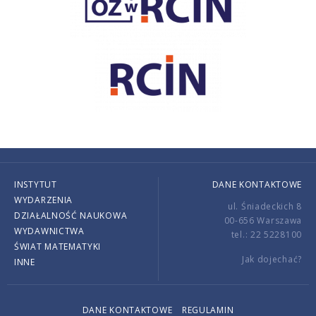
INSTYTUT
DANE KONTAKTOWE
WYDARZENIA
ul. Śniadeckich 8
DZIAŁALNOŚĆ NAUKOWA
00-656 Warszawa
WYDAWNICTWA
tel.: 22 5228100
ŚWIAT MATEMATYKI
Jak dojechać?
INNE
DANE KONTAKTOWE
REGULAMIN