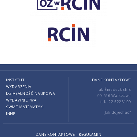
INSTYTUT
DANE KONTAKTOWE
WYDARZENIA
ul. Śniadeckich 8
DZIAŁALNOŚĆ NAUKOWA
00-656 Warszawa
WYDAWNICTWA
tel.: 22 5228100
ŚWIAT MATEMATYKI
Jak dojechać?
INNE
DANE KONTAKTOWE
REGULAMIN