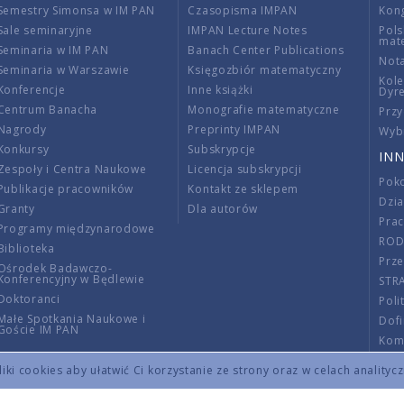
Semestry Simonsa w IM PAN
Czasopisma IMPAN
Kon
Sale seminaryjne
IMPAN Lecture Notes
Pols
mat
Seminaria w IM PAN
Banach Center Publications
Nota
Seminaria w Warszawie
Księgozbiór matematyczny
Kole
Konferencje
Inne książki
Dyr
Centrum Banacha
Monografie matematyczne
Przy
Nagrody
Preprinty IMPAN
Wybi
Konkursy
Subskrypcje
INN
Zespoły i Centra Naukowe
Licencja subskrypcji
Poko
Publikacje pracowników
Kontakt ze sklepem
Dzi
Granty
Dla autorów
Pra
Programy międzynarodowe
RO
Biblioteka
Prze
Ośrodek Badawczo-
Konferencyjny w Będlewie
STR
Doktoranci
Poli
Małe Spotkania Naukowe i
Dof
Goście IM PAN
Komi
Info
ki cookies aby ułatwić Ci korzystanie ze strony oraz w celach analityc
Wno