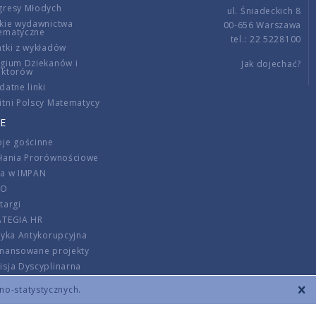
gresy Młodych
ul. Śniadeckich 8
kie wydawnictwa
00-656 Warszawa
ematyczne
tel.: 22 5228100
tki z wykładów
gium Dziekanów i
Jak dojechać?
ektorów
datne linki
tni Polscy Matematycy
E
je gościnne
ałania Prorównościowe
ca w IMPAN
DO
targi
ATEGIA HR
tyka Antykorupcyjna
inansowane projekty
sja Dyscyplinarna
rmator
zno-statystycznych.
szenie opłat