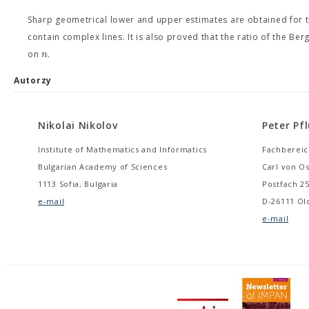
Sharp geometrical lower and upper estimates are obtained for 
contain complex lines. It is also proved that the ratio of the 
n
on
.
Autorzy
Nikolai Nikolov
Peter Pf
Institute of Mathematics and Informatics
Fachbereic
Bulgarian Academy of Sciences
Carl von O
1113 Sofia, Bulgaria
Postfach 2
e-mail
D-26111 O
e-mail