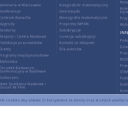
Nota
Seminaria w Warszawie
Księgozbiór matematyczny
Kole
Konferencje
Inne książki
Dyr
Centrum Banacha
Monografie matematyczne
Przy
Nagrody
Preprinty IMPAN
Wybi
Konkursy
Subskrypcje
INN
Zespoły i Centra Naukowe
Licencja subskrypcji
Poko
Publikacje pracowników
Kontakt ze sklepem
Dzi
Granty
Dla autorów
Pra
Programy międzynarodowe
RO
Biblioteka
Prze
Ośrodek Badawczo-
Konferencyjny w Będlewie
STR
Doktoranci
Poli
Małe Spotkania Naukowe i
Dof
Goście IM PAN
Komi
Info
ki cookies aby ułatwić Ci korzystanie ze strony oraz w celach analityc
Wno