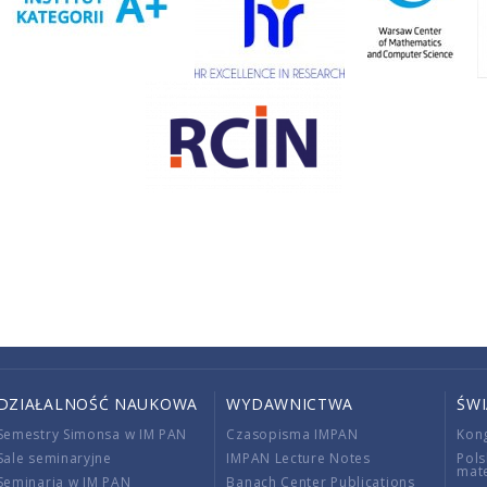
DZIAŁALNOŚĆ NAUKOWA
WYDAWNICTWA
ŚW
Semestry Simonsa w IM PAN
Czasopisma IMPAN
Kon
Sale seminaryjne
IMPAN Lecture Notes
Pols
mat
Seminaria w IM PAN
Banach Center Publications