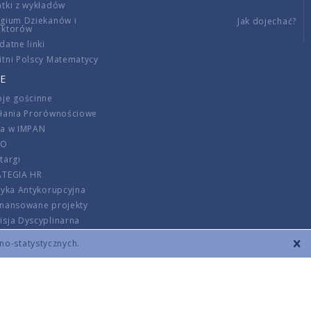
tki z wykładów
gium Dziekanów i
Jak dojechać?
ektorów
datne linki
tni Polscy Matematycy
E
je gościnne
ałania Prorównościowe
ca w IMPAN
DO
targi
ATEGIA HR
tyka Antykorupcyjna
inansowane projekty
sja Dyscyplinarna
rmator
zno-statystycznych.
szenie opłat
DANE KONTAKTOWE
REGULAMIN