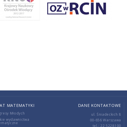
IAT MATEMATYKI
DANE KONTAKTOWE
gresy Młodych
ul. Śniadeckich 8
kie wydawnictwa
00-656 Warszawa
ematyczne
tel.: 22 5228100