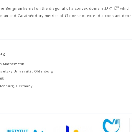
C
⊂
n
D
the Bergman kernel on the diagonal of a convex domain
which 
D
Bergman and Carathéodory metrics of
does not exceed a constant depe
lug
h Mathematik
ssietzky Universität Oldenburg
503
ldenburg, Germany