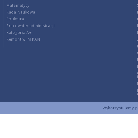
Matematycy
Rada Naukowa
Struktura
Pracownicy administracji
Kategoria A+
Remont w IM PAN
Wykorzystujemy pli
Copyright © 2026 by IMPAN. All rights reserved.