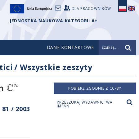
DLA PRACOWNIKÓW
JEDNOSTKA NAUKOWA KATEGORII A+
DANE KONTAKTOWE
szukaj...
ici
/
Wszystkie zeszyty
C
n
in
POBIERZ ZGODNIE Z CC-BY
PRZESZUKAJ WYDAWNICTWA
IMPAN
81 / 2003