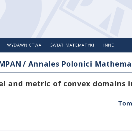
WYDAWNICTWA
ŚWIAT MATEMATYKI
INNE
IMPAN
/
Annales Polonici Mathemat
el and metric of convex domains 
Tom 