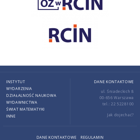
INSTYTUT
DANE KONTAKTOWE
WYDARZENIA
ul. Śniadeckich 8
DZIAŁALNOŚĆ NAUKOWA
00-656 Warszawa
WYDAWNICTWA
tel.: 22 5228100
ŚWIAT MATEMATYKI
Jak dojechać?
INNE
DANE KONTAKTOWE
REGULAMIN