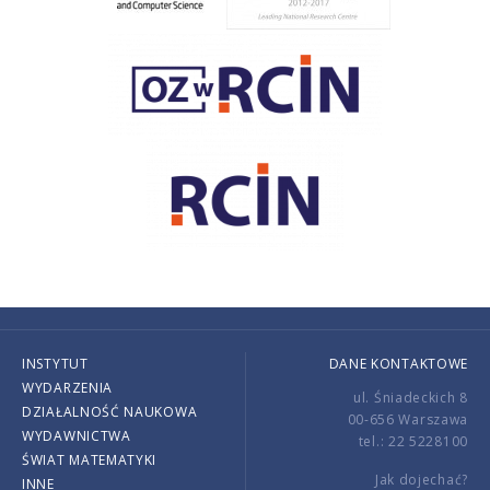
INSTYTUT
DANE KONTAKTOWE
WYDARZENIA
ul. Śniadeckich 8
DZIAŁALNOŚĆ NAUKOWA
00-656 Warszawa
WYDAWNICTWA
tel.: 22 5228100
ŚWIAT MATEMATYKI
Jak dojechać?
INNE