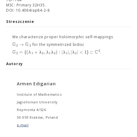
MSC: Primary 32H35.
DOI: 10.4064/ap84-2-8
Streszczenie
We characterize proper holomorphic self-mappings
G
G
→
for the symmetrized bidisc
2
2
G
C
2
=
{
(
+
,
)
:
|
|
,
|
|
<
1
}
⊂
λ
λ
λ
λ
λ
λ
.
2
1
2
1
2
1
2
Autorzy
Armen Edigarian
Institute of Mathematics
Jagiellonian University
Reymonta 4/526
30-059 Kraków, Poland
e-mail