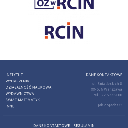
INSTYTUT
DANE KONTAKTOWE
WYDARZENIA
ul. Śniadeckich 8
DZIAŁALNOŚĆ NAUKOWA
00-656 Warszawa
WYDAWNICTWA
tel.: 22 5228100
ŚWIAT MATEMATYKI
Jak dojechać?
INNE
DANE KONTAKTOWE
REGULAMIN