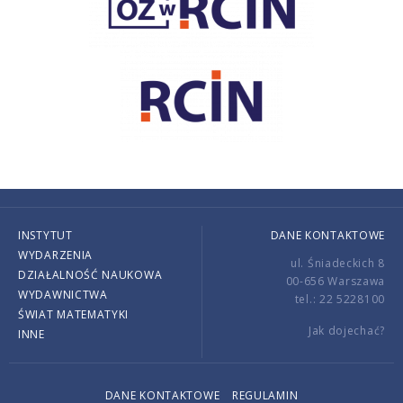
INSTYTUT
DANE KONTAKTOWE
WYDARZENIA
ul. Śniadeckich 8
DZIAŁALNOŚĆ NAUKOWA
00-656 Warszawa
WYDAWNICTWA
tel.: 22 5228100
ŚWIAT MATEMATYKI
Jak dojechać?
INNE
DANE KONTAKTOWE
REGULAMIN