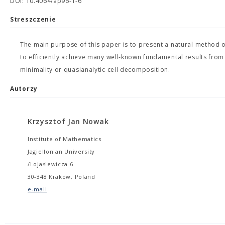
DOI: 10.4064/ap96-1-6
Streszczenie
The main purpose of this paper is to present a natural method 
to efficiently achieve many well-known fundamental results from
minimality or quasianalytic cell decomposition.
Autorzy
Krzysztof Jan Nowak
Institute of Mathematics
Jagiellonian University
/Lojasiewicza 6
30-348 Kraków, Poland
e-mail