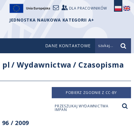
DLA PRACOWNIKÓW
JEDNOSTKA NAUKOWA KATEGORII A+
DANE KONTAKTOWE
szukaj...
/
pl
/
Wydawnictwa
/
Czasopisma
POBIERZ ZGODNIE Z CC-BY
PRZESZUKAJ WYDAWNICTWA
IMPAN
96 / 2009