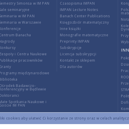
Semestry Simonsa w IM PAN
Czasopisma IMPAN
Kon
Sale seminaryjne
IMPAN Lecture Notes
Pols
mat
Seminaria w IM PAN
Banach Center Publications
Nota
Seminaria w Warszawie
Księgozbiór matematyczny
Kole
Konferencje
Inne książki
Dyr
Centrum Banacha
Monografie matematyczne
Przy
Nagrody
Preprinty IMPAN
Wybi
Konkursy
Subskrypcje
INN
Zespoły i Centra Naukowe
Licencja subskrypcji
Poko
Publikacje pracowników
Kontakt ze sklepem
Dzi
Granty
Dla autorów
Pra
Programy międzynarodowe
RO
Biblioteka
Prze
Ośrodek Badawczo-
Konferencyjny w Będlewie
STR
Doktoranci
Poli
Małe Spotkania Naukowe i
Dof
Goście IM PAN
Komi
Info
ki cookies aby ułatwić Ci korzystanie ze strony oraz w celach analityc
Wno