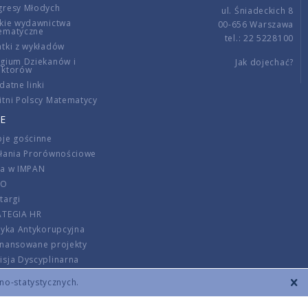
gresy Młodych
ul. Śniadeckich 8
kie wydawnictwa
00-656 Warszawa
ematyczne
tel.: 22 5228100
tki z wykładów
gium Dziekanów i
Jak dojechać?
ektorów
datne linki
tni Polscy Matematycy
E
je gościnne
ałania Prorównościowe
ca w IMPAN
DO
targi
ATEGIA HR
tyka Antykorupcyjna
inansowane projekty
sja Dyscyplinarna
rmator
zno-statystycznych.
szenie opłat