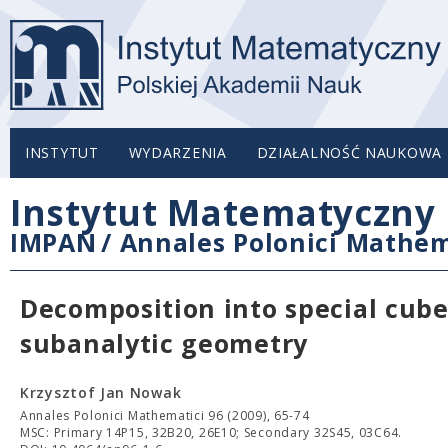
INSTYTUT
WYDARZENIA
DZIAŁALNOŚĆ NAUKOWA
Instytut Matematyczny 
IMPAN
/
Annales Polonici Mathem
Decomposition into special cubes
subanalytic geometry
Krzysztof Jan Nowak
Annales Polonici Mathematici 96 (2009), 65-74
MSC: Primary 14P15, 32B20, 26E10; Secondary 32S45, 03C64.