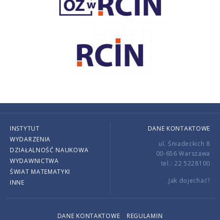
INSTYTUT
DANE KONTAKTOWE
WYDARZENIA
ul. Śniadeckich 8
DZIAŁALNOŚĆ NAUKOWA
00-656 Warszawa
WYDAWNICTWA
tel.: 22 5228100
ŚWIAT MATEMATYKI
Jak dojechać?
INNE
DANE KONTAKTOWE
REGULAMIN