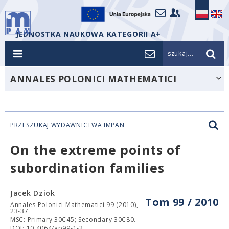
JEDNOSTKA NAUKOWA KATEGORII A+
szukaj...
ANNALES POLONICI MATHEMATICI
PRZESZUKAJ WYDAWNICTWA IMPAN
On the extreme points of
subordination families
Jacek Dziok
Tom 99 / 2010
Annales Polonici Mathematici 99 (2010),
23-37
MSC: Primary 30C45; Secondary 30C80.
DOI: 10.4064/ap99-1-2