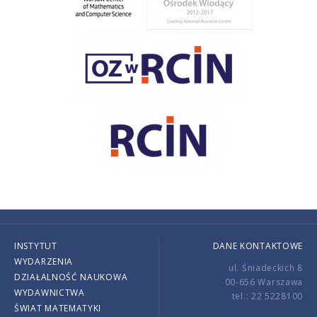
INSTYTUT
DANE KONTAKTOWE
WYDARZENIA
ul. Śniadeckich 8
DZIAŁALNOŚĆ NAUKOWA
00-656 Warszawa
WYDAWNICTWA
tel.: 22 5228100
ŚWIAT MATEMATYKI