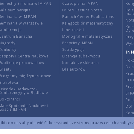
Semestry Simonsa w IM PAN
Czasopisma IMPAN
Kon
Sale seminaryjne
IMPAN Lecture Notes
Pols
mat
Seminaria w IM PAN
Banach Center Publications
Nota
Seminaria w Warszawie
Księgozbiór matematyczny
Kole
Konferencje
Inne książki
Dyr
Centrum Banacha
Monografie matematyczne
Przy
Nagrody
Preprinty IMPAN
Wybi
Konkursy
Subskrypcje
INN
Zespoły i Centra Naukowe
Licencja subskrypcji
Poko
Publikacje pracowników
Kontakt ze sklepem
Dzi
Granty
Dla autorów
Pra
Programy międzynarodowe
RO
Biblioteka
Prze
Ośrodek Badawczo-
Konferencyjny w Będlewie
STR
Doktoranci
Poli
Małe Spotkania Naukowe i
Dof
Goście IM PAN
Komi
Info
ki cookies aby ułatwić Ci korzystanie ze strony oraz w celach analityc
Wno