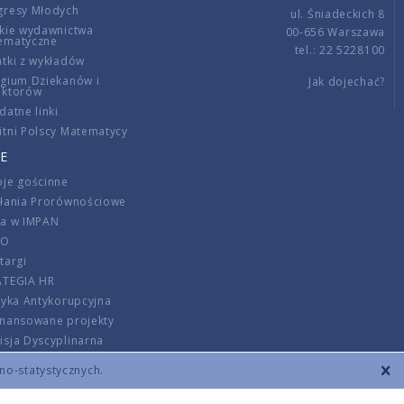
gresy Młodych
ul. Śniadeckich 8
kie wydawnictwa
00-656 Warszawa
ematyczne
tel.: 22 5228100
tki z wykładów
gium Dziekanów i
Jak dojechać?
ektorów
datne linki
tni Polscy Matematycy
E
je gościnne
ałania Prorównościowe
ca w IMPAN
DO
targi
ATEGIA HR
tyka Antykorupcyjna
inansowane projekty
sja Dyscyplinarna
rmator
zno-statystycznych.
szenie opłat