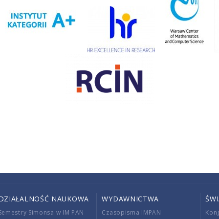
DZIAŁALNOŚĆ NAUKOWA
WYDAWNICTWA
ŚW
Semestry Simonsa w IM PAN
Czasopisma IMPAN
Kon