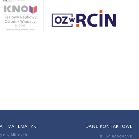
IAT MATEMATYKI
DANE KONTAKTOWE
gresy Młodych
ul. Śniadeckich 8