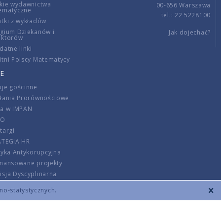
kie wydawnictwa
00-656 Warszawa
ematyczne
tel.: 22 5228100
tki z wykładów
gium Dziekanów i
Jak dojechać?
ektorów
datne linki
tni Polscy Matematycy
E
je gościnne
ałania Prorównościowe
ca w IMPAN
DO
targi
ATEGIA HR
tyka Antykorupcyjna
inansowane projekty
sja Dyscyplinarna
rmator
zno-statystycznych.
szenie opłat