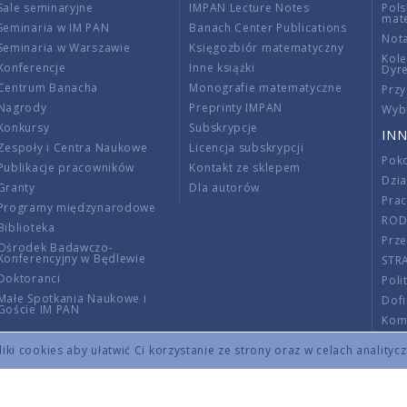
Sale seminaryjne
IMPAN Lecture Notes
Pols
mat
Seminaria w IM PAN
Banach Center Publications
Nota
Seminaria w Warszawie
Księgozbiór matematyczny
Kole
Konferencje
Inne książki
Dyr
Centrum Banacha
Monografie matematyczne
Przy
Nagrody
Preprinty IMPAN
Wybi
Konkursy
Subskrypcje
INN
Zespoły i Centra Naukowe
Licencja subskrypcji
Poko
Publikacje pracowników
Kontakt ze sklepem
Dzi
Granty
Dla autorów
Pra
Programy międzynarodowe
RO
Biblioteka
Prze
Ośrodek Badawczo-
Konferencyjny w Będlewie
STR
Doktoranci
Poli
Małe Spotkania Naukowe i
Dof
Goście IM PAN
Komi
Info
ki cookies aby ułatwić Ci korzystanie ze strony oraz w celach analityc
Wno