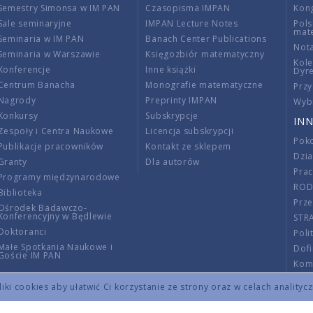
Semestry Simonsa w IM PAN
Czasopisma IMPAN
Kon
Sale seminaryjne
IMPAN Lecture Notes
Pols
mat
Seminaria w IM PAN
Banach Center Publications
Nota
Seminaria w Warszawie
Księgozbiór matematyczny
Kole
Konferencje
Inne książki
Dyr
Centrum Banacha
Monografie matematyczne
Przy
Nagrody
Preprinty IMPAN
Wybi
Konkursy
Subskrypcje
INN
Zespoły i Centra Naukowe
Licencja subskrypcji
Poko
Publikacje pracowników
Kontakt ze sklepem
Dzi
Granty
Dla autorów
Pra
Programy międzynarodowe
RO
Biblioteka
Prze
Ośrodek Badawczo-
Konferencyjny w Będlewie
STR
Doktoranci
Poli
Małe Spotkania Naukowe i
Dof
Goście IM PAN
Komi
Info
ki cookies aby ułatwić Ci korzystanie ze strony oraz w celach analityc
Wno