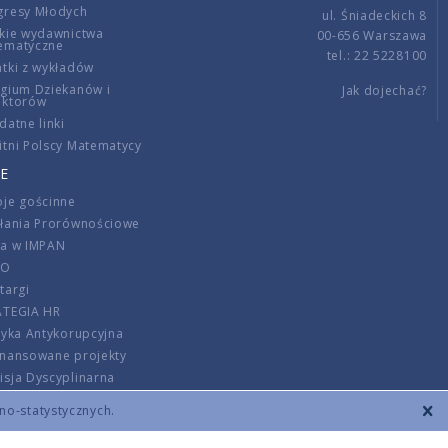
gresy Młodych
ul. Śniadeckich 8
kie wydawnictwa
00-656 Warszawa
ematyczne
tel.: 22 5228100
tki z wykładów
gium Dziekanów i
Jak dojechać?
ektorów
datne linki
tni Polscy Matematycy
E
je gościnne
ałania Prorównościowe
ca w IMPAN
DO
targi
ATEGIA HR
tyka Antykorupcyjna
inansowane projekty
sja Dyscyplinarna
rmator
zno-statystycznych.
szenie opłat