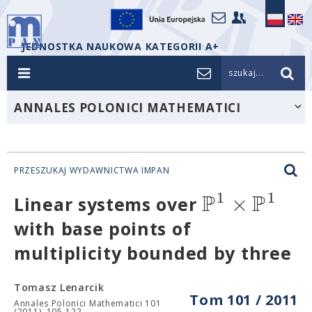
JEDNOSTKA NAUKOWA KATEGORII A+
szukaj...
ANNALES POLONICI MATHEMATICI
PRZESZUKAJ WYDAWNICTWA IMPAN
P
P
1
1
×
Linear systems over
with base points of
multiplicity bounded by three
Tomasz Lenarcik
Tom 101 / 2011
Annales Polonici Mathematici 101
(2011), 105-122