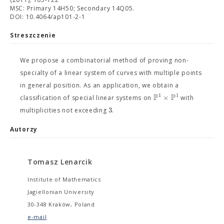
MSC: Primary 14H50; Secondary 14Q05.
DOI: 10.4064/ap101-2-1
Streszczenie
We propose a combinatorial method of proving non-
specialty of a linear system of curves with multiple points
in general position. As an application, we obtain a
P
P
1
1
×
classification of special linear systems on
with
3
multiplicities not exceeding
.
Autorzy
Tomasz Lenarcik
Institute of Mathematics
Jagiellonian University
30-348 Kraków, Poland
e-mail