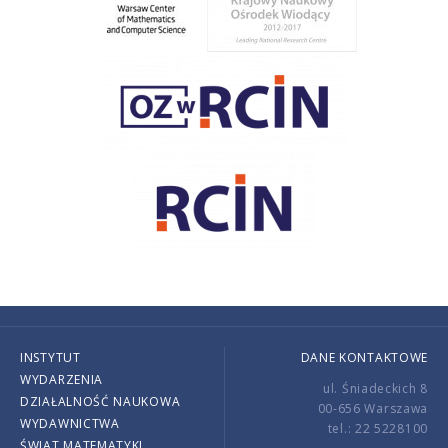
INSTYTUT
DANE KONTAKTOWE
WYDARZENIA
ul. Śniadeckich 8
DZIAŁALNOŚĆ NAUKOWA
00-656 Warszawa
WYDAWNICTWA
tel.: 22 5228100
ŚWIAT MATEMATYKI