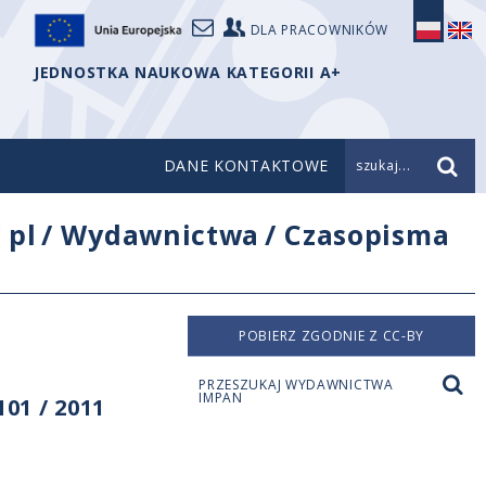
DLA PRACOWNIKÓW
JEDNOSTKA NAUKOWA KATEGORII A+
DANE KONTAKTOWE
szukaj...
/
pl
/
Wydawnictwa
/
Czasopisma
POBIERZ ZGODNIE Z CC-BY
PRZESZUKAJ WYDAWNICTWA
IMPAN
01 / 2011