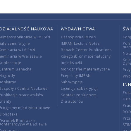
DZIAŁALNOŚĆ NAUKOWA
WYDAWNICTWA
ŚW
Semestry Simonsa w IM PAN
Czasopisma IMPAN
Kon
Sale seminaryjne
IMPAN Lecture Notes
Pols
mat
Seminaria w IM PAN
Banach Center Publications
Nota
Seminaria w Warszawie
Księgozbiór matematyczny
Kole
Konferencje
Inne książki
Dyr
Centrum Banacha
Monografie matematyczne
Przy
Nagrody
Preprinty IMPAN
Wybi
Konkursy
Subskrypcje
INN
Zespoły i Centra Naukowe
Licencja subskrypcji
Poko
Publikacje pracowników
Kontakt ze sklepem
Dzi
Granty
Dla autorów
Pra
Programy międzynarodowe
RO
Biblioteka
Prze
Ośrodek Badawczo-
Konferencyjny w Będlewie
STR
Doktoranci