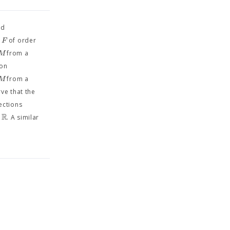
ed
F
r
of order
M
from a
ion
M
from a
ve that the
ections
R
. A similar