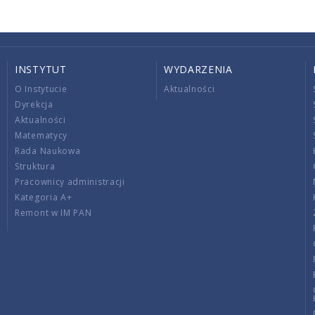
INSTYTUT
WYDARZENIA
O Instytucie
Aktualności
Dyrekcja
Aktualności
Matematycy
Rada Naukowa
Struktura
Pracownicy administracji
Kategoria A+
Remont w IM PAN