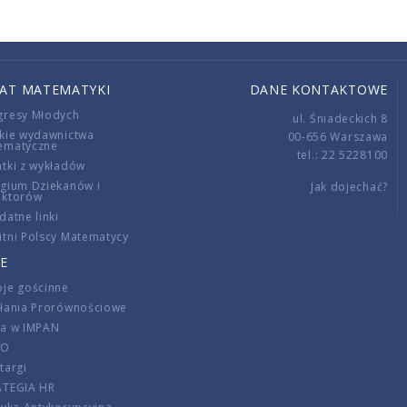
IAT MATEMATYKI
DANE KONTAKTOWE
gresy Młodych
ul. Śniadeckich 8
kie wydawnictwa
00-656 Warszawa
ematyczne
tel.: 22 5228100
tki z wykładów
gium Dziekanów i
Jak dojechać?
ektorów
datne linki
tni Polscy Matematycy
E
je gościnne
ałania Prorównościowe
ca w IMPAN
DO
targi
ATEGIA HR