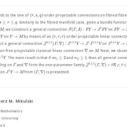
(
,
,
)
r
s
q
lds to the one of
-order projectable connections on fibred-fibr
≥
≤
s
r
q
. Similarly to the fibred manifold case, given a bundle functo
1
(
,
)
:
→
→
F
M
Γ
Λ
F
Y
J
F
Y
F
Y
, we construct a general connection
on
1
→
(
,
,
)
Y
Y
M
r
r
r
on
by means of an
-order projectable linear connect
1
,
1
,
1
1
,
1
,
1
1
1
,
1
,
1
1
,
1
,
1
(
,
∇
)
:
→
→
J
Γ
J
Y
J
J
Y
J
Y
ct a general connection
on
∇
M
on-free projectable classical linear connection
on
. Next, we obser
1
,
1
≥
2
≥
1
Y
m
n
. The main result is that if
and
, then all general conn
1
2
1
,
1
,
1
∇
(
,
∇
)
+
∈
J
R
Γ
Γ
t
t
ding on
and
form the one-parameter family
,
Γ
1
→
(
,
∇
)
J
Y
M
Γ
on
from
is presented.
erz M. Mikulski
f Mathematics
n University
a 6