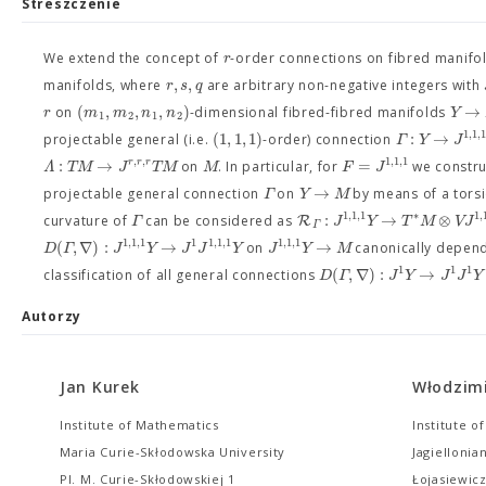
Streszczenie
r
We extend the concept of
-order connections on fibred manifo
,
,
r
s
q
manifolds, where
are arbitrary non-negative integers with
(
,
,
,
)
→
r
m
m
n
n
Y
on
-dimensional fibred-fibred manifolds
1
2
1
2
1
,
1
,
(
1
,
1
,
1
)
:
→
Γ
Y
J
projectable general (i.e.
-order) connection
,
,
1
,
1
,
1
:
→
=
r
r
r
Λ
T
M
J
T
M
M
F
J
on
. In particular, for
we constru
→
Γ
Y
M
projectable general connection
on
by means of a torsi
1
,
1
,
1
1
,
∗
:
→
⊗
R
Γ
J
Y
T
M
V
J
curvature of
can be considered as
Γ
1
,
1
,
1
1
1
,
1
,
1
1
,
1
,
1
(
,
∇
)
:
→
→
D
Γ
J
Y
J
J
Y
J
Y
M
on
canonically depen
1
1
1
(
,
∇
)
:
→
D
Γ
J
Y
J
J
Y
classification of all general connections
Autorzy
Jan Kurek
Włodzimi
Institute of Mathematics
Institute o
Maria Curie-Skłodowska University
Jagiellonia
Pl. M. Curie-Skłodowskiej 1
Łojasiewicz