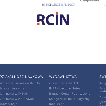
DZIAŁALNOŚĆ NAUKOWA
WYDAWNICTWA
ŚW
Semestry Simonsa w IM PAN
Czasopisma IMPAN
Kon
Sale seminaryjne
IMPAN Lecture Notes
Pols
mat
Seminaria w IM PAN
Banach Center Publications
Nota
Seminaria w Warszawie
Księgozbiór matematyczny
Kole
Konferencje
Inne książki
Dyr