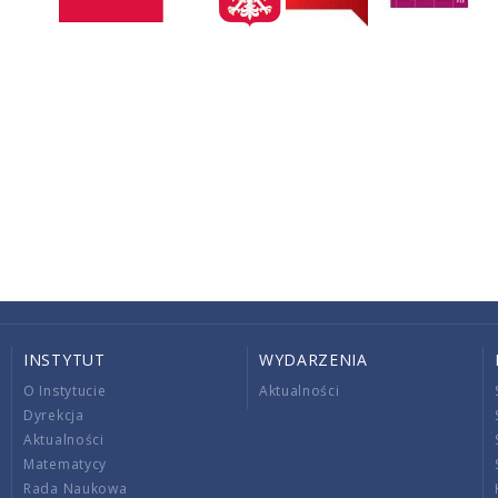
INSTYTUT
WYDARZENIA
O Instytucie
Aktualności
Dyrekcja
Aktualności
Matematycy
Rada Naukowa