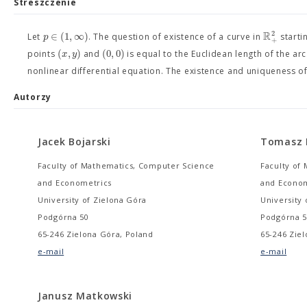
Streszczenie
R
2
∈
(
1
,
∞
)
p
Let
. The question of existence of a curve in
starti
+
(
,
)
(
0
,
0
)
x
y
points
and
is equal to the Euclidean length of the ar
nonlinear differential equation. The existence and uniqueness of
Autorzy
Jacek Bojarski
Tomasz 
Faculty of Mathematics, Computer Science
Faculty of
and Econometrics
and Econom
University of Zielona Góra
University 
Podgórna 50
Podgórna 5
65-246 Zielona Góra, Poland
65-246 Zie
e-mail
e-mail
Janusz Matkowski