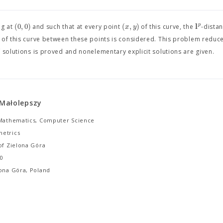
l
(
0
,
0
)
(
,
)
p
x
y
ng at
and such that at every point
of this curve, the
-distan
c of this curve between these points is considered. This problem reduce
 solutions is proved and nonelementary explicit solutions are given.
Małolepszy
 Mathematics, Computer Science
etrics
of Zielona Góra
0
lona Góra, Poland