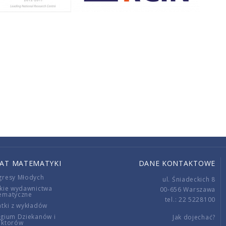
IAT MATEMATYKI
DANE KONTAKTOWE
gresy Młodych
ul. Śniadeckich 8
kie wydawnictwa
00-656 Warszawa
ematyczne
tel.: 22 5228100
tki z wykładów
gium Dziekanów i
Jak dojechać?
ektorów