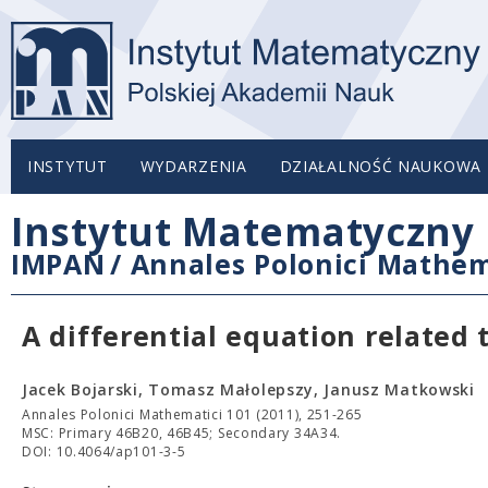
INSTYTUT
WYDARZENIA
DZIAŁALNOŚĆ NAUKOWA
Instytut Matematyczny 
IMPAN
/
Annales Polonici Mathem
A differential equation related 
Jacek Bojarski, Tomasz Małolepszy, Janusz Matkowski
Annales Polonici Mathematici 101 (2011), 251-265
MSC: Primary 46B20, 46B45; Secondary 34A34.
DOI: 10.4064/ap101-3-5