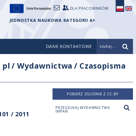
DLA PRACOWNIKÓW
JEDNOSTKA NAUKOWA KATEGORII A+
DANE KONTAKTOWE
szukaj...
/
pl
/
Wydawnictwa
/
Czasopisma
POBIERZ ZGODNIE Z CC-BY
PRZESZUKAJ WYDAWNICTWA
IMPAN
01 / 2011