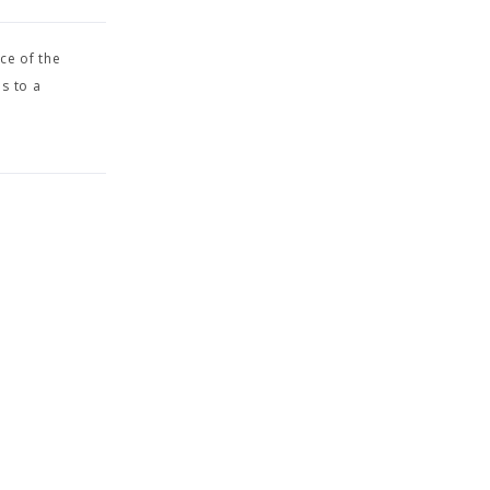
ce of the
s to a