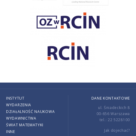
INSTYTUT
DANE KONTAKTOWE
WYDARZENIA
ul. Śniadeckich 8
DZIAŁALNOŚĆ NAUKOWA
00-656 Warszawa
WYDAWNICTWA
tel.: 22 5228100
ŚWIAT MATEMATYKI
Jak dojechać?
INNE