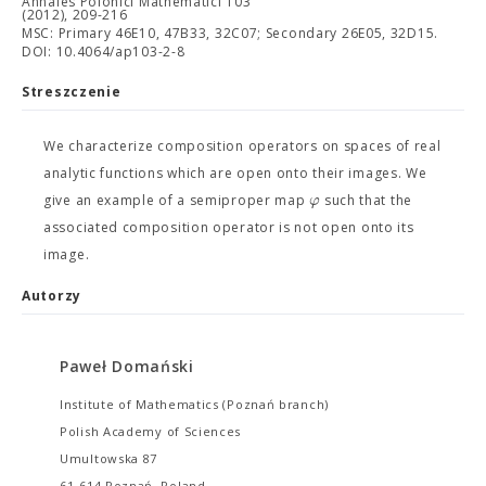
Annales Polonici Mathematici 103
(2012), 209-216
MSC: Primary 46E10, 47B33, 32C07; Secondary 26E05, 32D15.
DOI: 10.4064/ap103-2-8
Streszczenie
We characterize composition operators on spaces of real
analytic functions which are open onto their images. We
φ
give an example of a semiproper map
such that the
associated composition operator is not open onto its
image.
Autorzy
Paweł Domański
Institute of Mathematics (Poznań branch)
Polish Academy of Sciences
Umultowska 87
61-614 Poznań, Poland