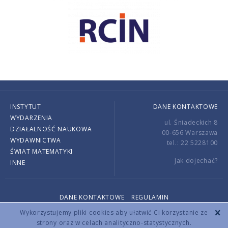
INSTYTUT
DANE KONTAKTOWE
WYDARZENIA
ul. Śniadeckich 8
DZIAŁALNOŚĆ NAUKOWA
00-656 Warszawa
WYDAWNICTWA
tel.: 22 5228100
ŚWIAT MATEMATYKI
Jak dojechać?
INNE
DANE KONTAKTOWE
REGULAMIN
Copyright © 2026 by IMPAN. All rights reserved.
Wykorzystujemy pliki cookies aby ułatwić Ci korzystanie ze
strony oraz w celach analityczno-statystycznych.