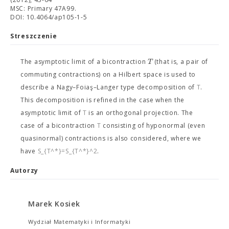
MSC: Primary 47A99.
DOI: 10.4064/ap105-1-5
Streszczenie
T
The asymptotic limit of a bicontraction
(that is, a pair of
commuting contractions) on a Hilbert space
is used to
describe a Nagy–Foiaş–Langer type decomposition of
T
.
This decomposition is refined in the case when the
asymptotic limit of
T
is an orthogonal projection. The
case of a bicontraction
T
consisting of hyponormal (even
quasinormal) contractions is also considered, where we
have
S_{T^*}=S_{T^*}^2
.
Autorzy
Marek Kosiek
Wydział Matematyki i Informatyki