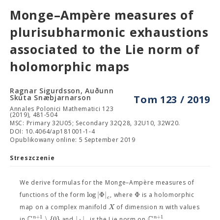
Monge–Ampère measures of
plurisubharmonic exhaustions
associated to the Lie norm of
holomorphic maps
Ragnar Sigurdsson, Auðunn
Skúta Snæbjarnarson
Tom 123 / 2019
Annales Polonici Mathematici 123
(2019), 481-504
MSC: Primary 32U05; Secondary 32Q28, 32U10, 32W20.
DOI: 10.4064/ap181001-1-4
Opublikowany online: 5 September 2019
Streszczenie
We derive formulas for the Monge–Ampère measures of
log
|
Φ
|
Φ
functions of the form
, where
is a holomorphic
c
X
n
map on a complex manifold
of dimension
with values
C
C
+
1
+
1
∖
{
0
}
|
⋅
|
n
n
in
and
is the Lie norm on
.