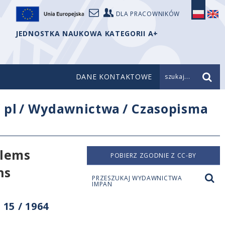
DLA PRACOWNIKÓW
JEDNOSTKA NAUKOWA KATEGORII A+
DANE KONTAKTOWE
szukaj...
/
pl
/
Wydawnictwa
/
Czasopisma
blems
POBIERZ ZGODNIE Z CC-BY
ns
PRZESZUKAJ WYDAWNICTWA
IMPAN
15 / 1964