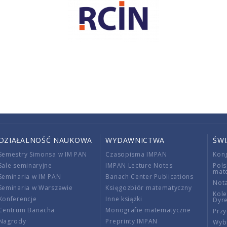
DZIAŁALNOŚĆ NAUKOWA
WYDAWNICTWA
ŚW
Semestry Simonsa w IM PAN
Czasopisma IMPAN
Kon
Sale seminaryjne
IMPAN Lecture Notes
Pols
mat
Seminaria w IM PAN
Banach Center Publications
Nota
Seminaria w Warszawie
Księgozbiór matematyczny
Kole
Konferencje
Inne książki
Dyr
Centrum Banacha
Monografie matematyczne
Przy
Nagrody
Preprinty IMPAN
Wybi