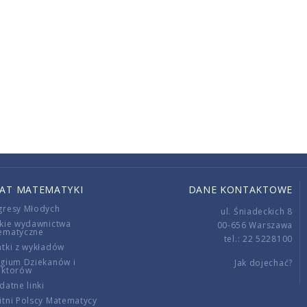
IAT MATEMATYKI
DANE KONTAKTOWE
gresy Młodych
ul. Śniadeckich 8
kie wydawnictwa
00-656 Warszawa
ematyczne
tel.: 22 5228100
tki z wykładów
gium Dziekanów i
Jak dojechać?
ektorów
datne linki
tni Polscy Matematycy