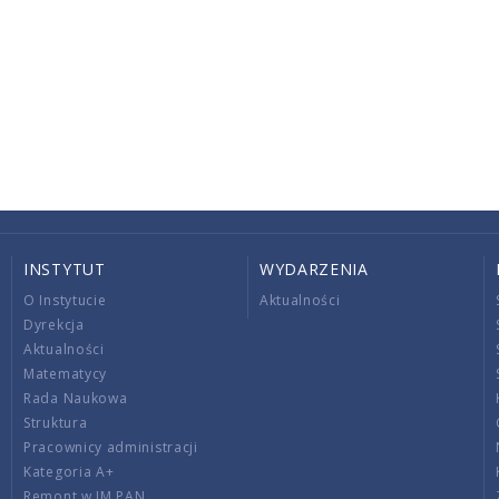
INSTYTUT
WYDARZENIA
O Instytucie
Aktualności
Dyrekcja
Aktualności
Matematycy
Rada Naukowa
Struktura
Pracownicy administracji
Kategoria A+
Remont w IM PAN