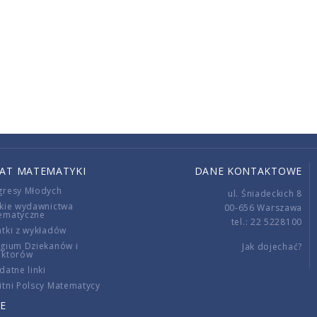
IAT MATEMATYKI
DANE KONTAKTOWE
gresy Młodych
ul. Śniadeckich 8
kie wydawnictwa
00-656 Warszawa
ematyczne
tel.: 22 5228100
tki z wykładów
gium Dziekanów i
Jak dojechać?
ektorów
datne linki
tni Polscy Matematycy
E