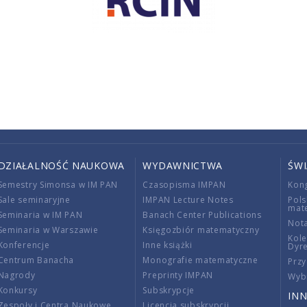
DZIAŁALNOŚĆ NAUKOWA
WYDAWNICTWA
ŚW
Semestry Simonsa w IM PAN
Czasopisma IMPAN
Kon
Sale seminaryjne
IMPAN Lecture Notes
Pols
mat
Seminaria w IM PAN
Banach Center Publications
Nota
Seminaria w Warszawie
Księgozbiór matematyczny
Kole
Konferencje
Inne książki
Dyr
Centrum Banacha
Monografie matematyczne
Przy
Nagrody
Preprinty IMPAN
Wybi
Konkursy
Subskrypcje
INN
Zespoły i Centra Naukowe
Licencja subskrypcji