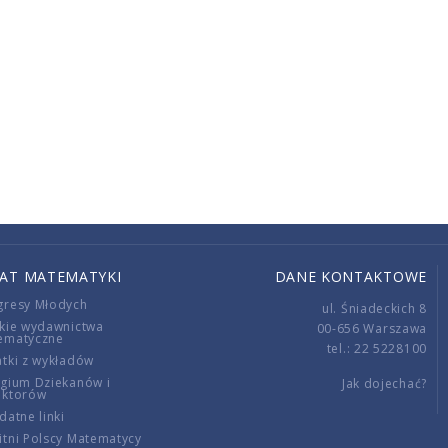
IAT MATEMATYKI
DANE KONTAKTOWE
gresy Młodych
ul. Śniadeckich 8
kie wydawnictwa
00-656 Warszawa
ematyczne
tel.: 22 5228100
tki z wykładów
gium Dziekanów i
Jak dojechać?
ektorów
datne linki
tni Polscy Matematycy