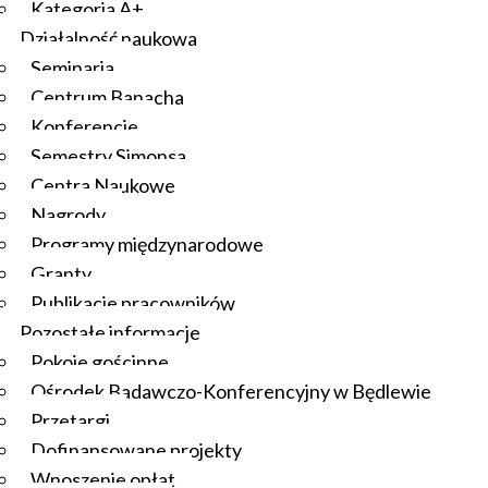
Kategoria A+
Działalność naukowa
Seminaria
Centrum Banacha
Konferencje
Semestry Simonsa
Centra Naukowe
Nagrody
Programy międzynarodowe
Granty
Publikacje pracowników
Pozostałe informacje
Pokoje gościnne
Ośrodek Badawczo-Konferencyjny w Będlewie
Przetargi
Dofinansowane projekty
Wnoszenie opłat