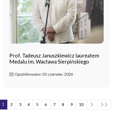
Prof. Tadeusz Januszkiewicz laureatem
Medalu im. Wacława Sierpińskiego
Opublikowano: 01 czerwiec 2026
1
2
3
4
5
6
7
8
9
10
Strona 1 z 11