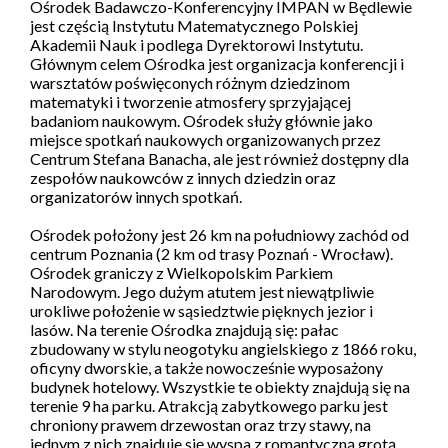
Ośrodek Badawczo-Konferencyjny IMPAN w Będlewie
jest częścią Instytutu Matematycznego Polskiej
Akademii Nauk i podlega Dyrektorowi Instytutu.
Głównym celem Ośrodka jest organizacja konferencji i
warsztatów poświęconych różnym dziedzinom
matematyki i tworzenie atmosfery sprzyjającej
badaniom naukowym. Ośrodek służy głównie jako
miejsce spotkań naukowych organizowanych przez
Centrum Stefana Banacha, ale jest również dostępny dla
zespołów naukowców z innych dziedzin oraz
organizatorów innych spotkań.
Ośrodek położony jest 26 km na południowy zachód od
centrum Poznania (2 km od trasy Poznań - Wrocław).
Ośrodek graniczy z Wielkopolskim Parkiem
Narodowym. Jego dużym atutem jest niewątpliwie
urokliwe położenie w sąsiedztwie pięknych jezior i
lasów. Na terenie Ośrodka znajdują się: pałac
zbudowany w stylu neogotyku angielskiego z 1866 roku,
oficyny dworskie, a także nowocześnie wyposażony
budynek hotelowy. Wszystkie te obiekty znajdują się na
terenie 9 ha parku. Atrakcją zabytkowego parku jest
chroniony prawem drzewostan oraz trzy stawy, na
jednym z nich znajduje się wyspa z romantyczną grotą.