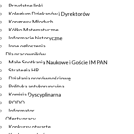
Przydatne linki
Kolegium Dziekanów i Dyrektorów
Kongresy Młodych
Kółko Matematyczne
Informacje historyczne
Inne ogłoszenia
Dla pracowników
Małe Spotkania Naukowe i Goście IM PAN
Strategia HR
Działania prorównościowe
Polityka antykorupcyjna
Komisja Dyscyplinarna
RODO
Informator
Oferty pracy
Konkursy otwarte