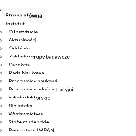
Strona główna
Instytut
O Instytucie
Aktualności
Oddziały
Zakłady i grupy badawcze
Dyrekcja
Rada Naukowa
Pracownicy naukowi
Pracownicy administracyjni
Szkoły doktorskie
Biblioteka
Wydawnictwa
Staże studenckie
Remonty w IMPAN