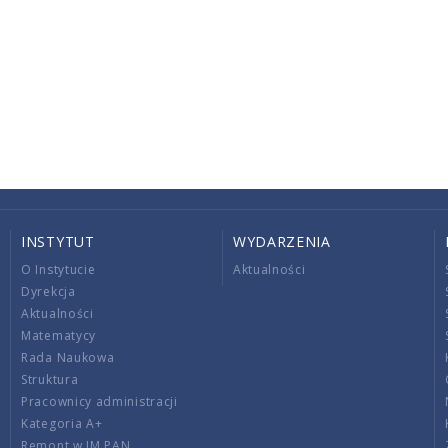
INSTYTUT
WYDARZENIA
O Instytucie
Aktualności
Dyrekcja
Aktualności
Matematycy
Rada Naukowa
Struktura
Pracownicy administracji
Kategoria A+
Remont w IM PAN