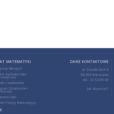
IAT MATEMATYKI
DANE KONTAKTOWE
gresy Młodych
ul. Śniadeckich 8
kie wydawnictwa
00-656 Warszawa
ematyczne
tel.: 22 5228100
tki z wykładów
gium Dziekanów i
Jak dojechać?
ektorów
datne linki
tni Polscy Matematycy
E