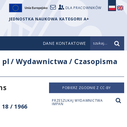
DLA PRACOWNIKÓW
JEDNOSTKA NAUKOWA KATEGORII A+
DANE KONTAKTOWE
szukaj...
/
pl
/
Wydawnictwa
/
Czasopisma
ns
POBIERZ ZGODNIE Z CC-BY
PRZESZUKAJ WYDAWNICTWA
IMPAN
18 / 1966