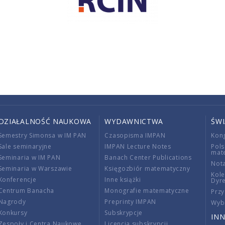
DZIAŁALNOŚĆ NAUKOWA
WYDAWNICTWA
ŚW
Semestry Simonsa w IM PAN
Czasopisma IMPAN
Kon
Sale seminaryjne
IMPAN Lecture Notes
Pols
mat
Seminaria w IM PAN
Banach Center Publications
Nota
Seminaria w Warszawie
Księgozbiór matematyczny
Kole
Konferencje
Inne książki
Dyr
Centrum Banacha
Monografie matematyczne
Przy
Nagrody
Preprinty IMPAN
Wybi
Konkursy
Subskrypcje
INN
Zespoły i Centra Naukowe
Licencja subskrypcji