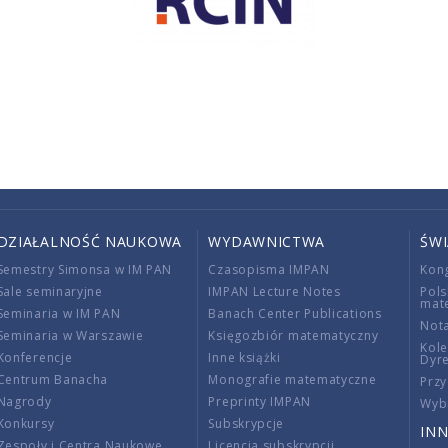
DZIAŁALNOŚĆ NAUKOWA
WYDAWNICTWA
ŚW
Semestry Simonsa w IM PAN
Czasopisma IMPAN
Kon
Sale seminaryjne
IMPAN Lecture Notes
Pols
mat
Seminaria w IM PAN
Banach Center Publications
Nota
Seminaria w Warszawie
Księgozbiór matematyczny
Kole
Konferencje
Inne książki
Dyr
Centrum Banacha
Monografie matematyczne
Przy
Nagrody
Preprinty IMPAN
Wybi
Konkursy
Subskrypcje
INN
Zespoły i Centra Naukowe
Licencja subskrypcji