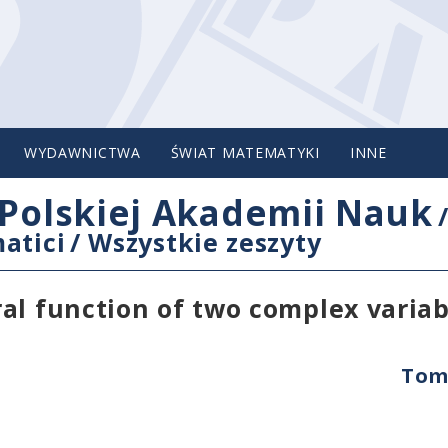
WYDAWNICTWA
ŚWIAT MATEMATYKI
INNE
Polskiej Akademii Nauk
atici
/
Wszystkie zeszyty
al function of two complex variab
Tom 