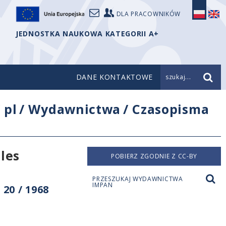
DLA PRACOWNIKÓW
JEDNOSTKA NAUKOWA KATEGORII A+
DANE KONTAKTOWE
szukaj...
/
pl
/
Wydawnictwa
/
Czasopisma
les
POBIERZ ZGODNIE Z CC-BY
PRZESZUKAJ WYDAWNICTWA
IMPAN
20 / 1968