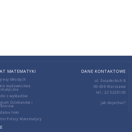
IAT MATEMATYKI
DANE KONTAKTOWE
gresy Młodych
ul. Śniadeckich 8
kie wydawnictwa
00-656 Warszawa
ematyczne
tel.: 22 5228100
tki z wykładów
gium Dziekanów i
Jak dojechać?
ektorów
datne linki
tni Polscy Matematycy
E