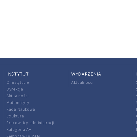
INSTYTUT
WYDARZENIA
O Instytucie
Aktualności
Dyrekcja
Aktualności
Matematycy
Rada Naukowa
Struktura
Pracownicy administracji
Kategoria A+
Remont w IM PAN