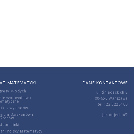
IAT MATEMATYKI
DANE KONTAKTOWE
gresy Młodych
ul. Śniadeckich 8
kie wydawnictwa
00-656 Warszawa
ematyczne
tel.: 22 5228100
tki z wykładów
gium Dziekanów i
Jak dojechać?
ektorów
datne linki
tni Polscy Matematycy