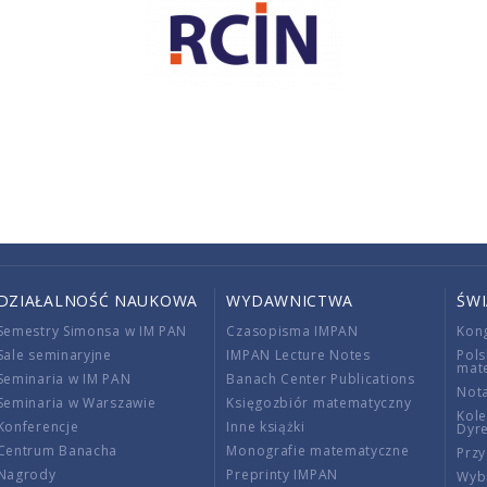
DZIAŁALNOŚĆ NAUKOWA
WYDAWNICTWA
ŚW
Semestry Simonsa w IM PAN
Czasopisma IMPAN
Kon
Sale seminaryjne
IMPAN Lecture Notes
Pols
mat
Seminaria w IM PAN
Banach Center Publications
Nota
Seminaria w Warszawie
Księgozbiór matematyczny
Kole
Konferencje
Inne książki
Dyr
Centrum Banacha
Monografie matematyczne
Przy
Nagrody
Preprinty IMPAN
Wybi