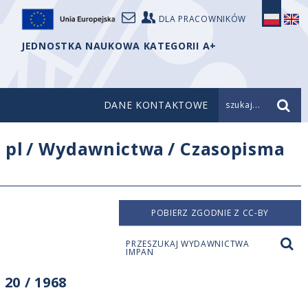
DLA PRACOWNIKÓW
JEDNOSTKA NAUKOWA KATEGORII A+
DANE KONTAKTOWE
szukaj...
/
pl
/
Wydawnictwa
/
Czasopisma
POBIERZ ZGODNIE Z CC-BY
PRZESZUKAJ WYDAWNICTWA
IMPAN
20 / 1968