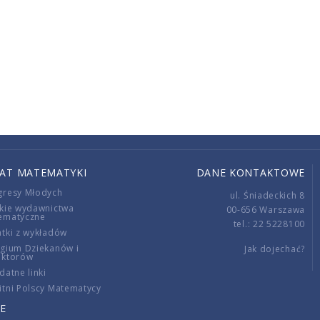
IAT MATEMATYKI
DANE KONTAKTOWE
gresy Młodych
ul. Śniadeckich 8
kie wydawnictwa
00-656 Warszawa
ematyczne
tel.: 22 5228100
tki z wykładów
gium Dziekanów i
Jak dojechać?
ektorów
datne linki
tni Polscy Matematycy
E