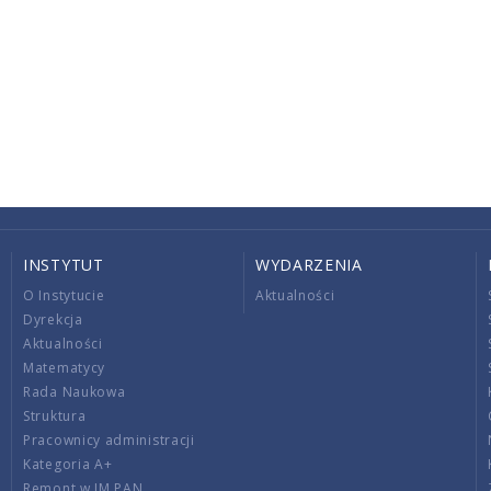
INSTYTUT
WYDARZENIA
O Instytucie
Aktualności
Dyrekcja
Aktualności
Matematycy
Rada Naukowa
Struktura
Pracownicy administracji
Kategoria A+
Remont w IM PAN