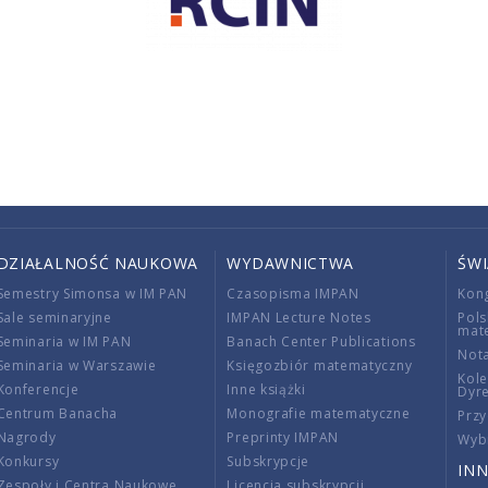
DZIAŁALNOŚĆ NAUKOWA
WYDAWNICTWA
ŚW
Semestry Simonsa w IM PAN
Czasopisma IMPAN
Kon
Sale seminaryjne
IMPAN Lecture Notes
Pols
mat
Seminaria w IM PAN
Banach Center Publications
Nota
Seminaria w Warszawie
Księgozbiór matematyczny
Kole
Konferencje
Inne książki
Dyr
Centrum Banacha
Monografie matematyczne
Przy
Nagrody
Preprinty IMPAN
Wybi
Konkursy
Subskrypcje
INN
Zespoły i Centra Naukowe
Licencja subskrypcji