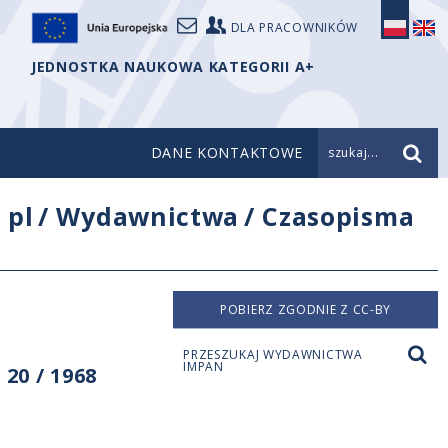
DLA PRACOWNIKÓW
JEDNOSTKA NAUKOWA KATEGORII A+
DANE KONTAKTOWE
szukaj...
/
pl
/
Wydawnictwa
/
Czasopisma
POBIERZ ZGODNIE Z CC-BY
PRZESZUKAJ WYDAWNICTWA
IMPAN
20 / 1968