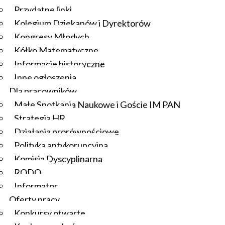
Przydatne linki
Kolegium Dziekanów i Dyrektorów
Kongresy Młodych
Kółko Matematyczne
Informacje historyczne
Inne ogłoszenia
Dla pracowników
Małe Spotkania Naukowe i Goście IM PAN
Strategia HR
Działania prorównościowe
Polityka antykorupcyjna
Komisja Dyscyplinarna
RODO
Informator
Oferty pracy
Konkursy otwarte