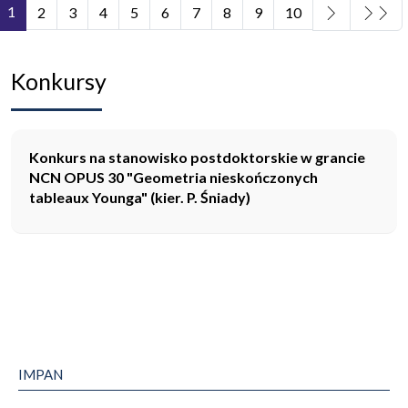
1
2
3
4
5
6
7
8
9
10
Strona 1 z 11
Konkursy
Konkurs na stanowisko postdoktorskie w grancie
NCN OPUS 30 "Geometria nieskończonych
tableaux Younga" (kier. P. Śniady)
IMPAN