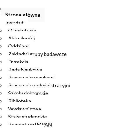
Strona główna
Instytut
O Instytucie
Aktualności
Oddziały
Zakłady i grupy badawcze
Dyrekcja
Rada Naukowa
Pracownicy naukowi
Pracownicy administracyjni
Szkoły doktorskie
Biblioteka
Wydawnictwa
Staże studenckie
Remonty w IMPAN