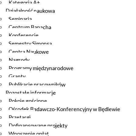
Kategoria A+
Działalność naukowa
Seminaria
Centrum Banacha
Konferencje
Semestry Simonsa
Centra Naukowe
Nagrody
Programy międzynarodowe
Granty
Publikacje pracowników
Pozostałe informacje
Pokoje gościnne
Ośrodek Badawczo-Konferencyjny w Będlewie
Przetargi
Dofinansowane projekty
Wnoszenie opłat