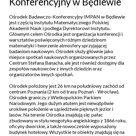
Konferencyjny w Będlewie
Ośrodek Badawczo-Konferencyjny IMPAN w Będlewie
jest częścią Instytutu Matematycznego Polskiej
Akademii Nauk i podlega Dyrektorowi Instytutu.
Głównym celem Ośrodka jest organizacja konferencji i
warsztatów poświęconych różnym dziedzinom
matematyki i tworzenie atmosfery sprzyjającej
badaniom naukowym. Ośrodek służy głównie jako
miejsce spotkań naukowych organizowanych przez
Centrum Stefana Banacha, ale jest również dostępny dla
zespołów naukowców z innych dziedzin oraz
organizatorów innych spotkań.
Ośrodek położony jest 26 km na południowy zachód od
centrum Poznania (2 km od trasy Poznań - Wrocław).
Ośrodek graniczy z Wielkopolskim Parkiem
Narodowym. Jego dużym atutem jest niewątpliwie
urokliwe położenie w sąsiedztwie pięknych jezior i
lasów. Na terenie Ośrodka znajdują się: pałac
zbudowany w stylu neogotyku angielskiego z 1866 roku,
oficyny dworskie, a także nowocześnie wyposażony
budynek hotelowy. Wszystkie te obiekty znajdują się na