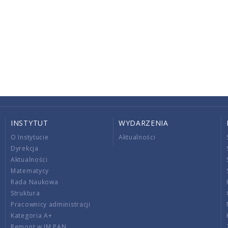
INSTYTUT
WYDARZENIA
O Instytucie
Aktualności
Dyrekcja
Aktualności
Matematycy
Rada Naukowa
Struktura
Pracownicy administracji
Kategoria A+
Remont w IM PAN