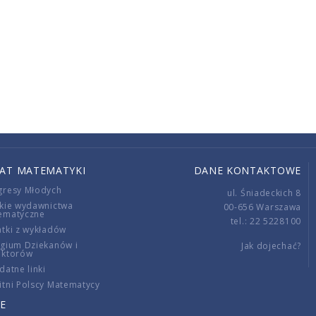
IAT MATEMATYKI
DANE KONTAKTOWE
gresy Młodych
ul. Śniadeckich 8
kie wydawnictwa
00-656 Warszawa
ematyczne
tel.: 22 5228100
tki z wykładów
gium Dziekanów i
Jak dojechać?
ektorów
datne linki
tni Polscy Matematycy
E