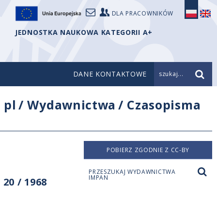
DLA PRACOWNIKÓW
JEDNOSTKA NAUKOWA KATEGORII A+
DANE KONTAKTOWE
szukaj...
/
pl
/
Wydawnictwa
/
Czasopisma
POBIERZ ZGODNIE Z CC-BY
PRZESZUKAJ WYDAWNICTWA
IMPAN
20 / 1968