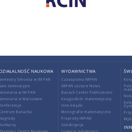
DZIAŁALNOŚĆ NAUKOWA
WYDAWNICTWA
ŚW
Semestry Simonsa w IM PAN
Czasopisma IMPAN
Kon
Sale seminaryjne
IMPAN Lecture Notes
Pols
mat
Seminaria w IM PAN
Banach Center Publications
Nota
Seminaria w Warszawie
Księgozbiór matematyczny
Kole
Konferencje
Inne książki
Dyr
Centrum Banacha
Monografie matematyczne
Przy
Nagrody
Preprinty IMPAN
Wybi
Konkursy
Subskrypcje
INN
Zespoły i Centra Naukowe
Licencja subskrypcji