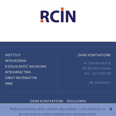
INSTYTUT
DANE KONTAKTOWE
WYDARZENIA
ul. Śniadeckich 8
DZIAŁALNOŚĆ NAUKOWA
00-656 Warszawa
WYDAWNICTWA
tel.: 22 5228100
ŚWIAT MATEMATYKI
Jak dojechać?
INNE
DANE KONTAKTOWE
REGULAMIN
Copyright © 2026 by IMPAN. All rights reserved.
Wykorzystujemy pliki cookies aby ułatwić Ci korzystanie ze
strony oraz w celach analityczno-statystycznych.