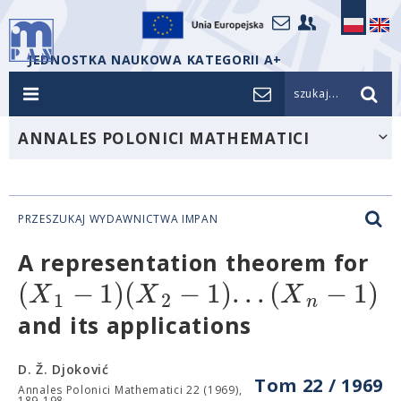
JEDNOSTKA NAUKOWA KATEGORII A+
szukaj...
ANNALES POLONICI MATHEMATICI
PRZESZUKAJ WYDAWNICTWA IMPAN
A representation theorem for
(
−
1
)
(
−
1
)
.
.
.
(
−
1
)
X
X
X
1
2
n
and its applications
D. Ž. Djoković
Tom 22 / 1969
Annales Polonici Mathematici 22 (1969),
189-198