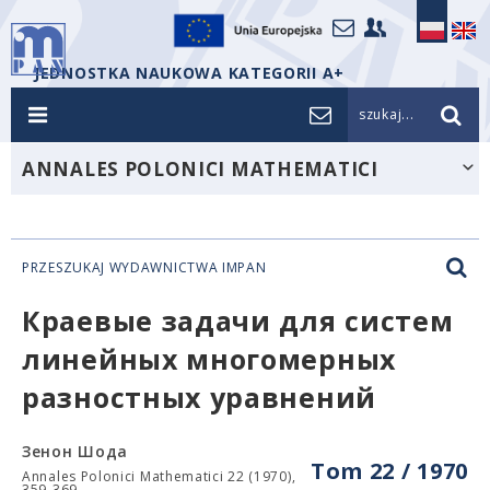
JEDNOSTKA NAUKOWA KATEGORII A+
szukaj...
ANNALES POLONICI MATHEMATICI
PRZESZUKAJ WYDAWNICTWA IMPAN
Краевые задачи для систем
линейных многомерных
разностных уравнений
Зенон Шода
Tom 22 / 1970
Annales Polonici Mathematici 22 (1970),
359-369