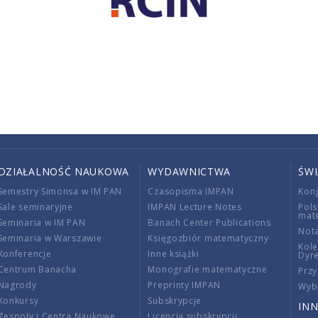
DZIAŁALNOŚĆ NAUKOWA
WYDAWNICTWA
ŚW
Semestry Simonsa w IM PAN
Czasopisma IMPAN
Kon
Sale seminaryjne
IMPAN Lecture Notes
Pols
mat
Seminaria w IM PAN
Banach Center Publications
Nota
Seminaria w Warszawie
Księgozbiór matematyczny
Kole
Konferencje
Inne książki
Dyr
Centrum Banacha
Monografie matematyczne
Przy
Nagrody
Preprinty IMPAN
Wybi
Konkursy
Subskrypcje
INN
Zespoły i Centra Naukowe
Licencja subskrypcji