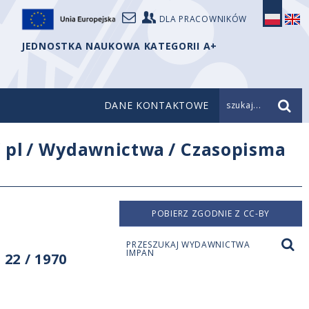
DLA PRACOWNIKÓW
JEDNOSTKA NAUKOWA KATEGORII A+
DANE KONTAKTOWE
szukaj...
/
pl
/
Wydawnictwa
/
Czasopisma
POBIERZ ZGODNIE Z CC-BY
PRZESZUKAJ WYDAWNICTWA
IMPAN
22 / 1970