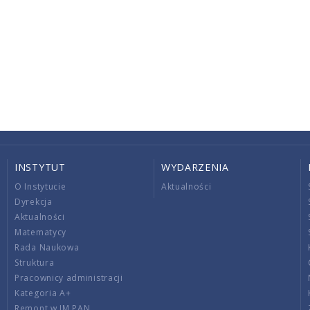
INSTYTUT
WYDARZENIA
O Instytucie
Aktualności
Dyrekcja
Aktualności
Matematycy
Rada Naukowa
Struktura
Pracownicy administracji
Kategoria A+
Remont w IM PAN