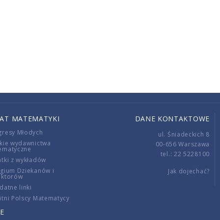
IAT MATEMATYKI
DANE KONTAKTOWE
gresy Młodych
ul. Śniadeckich 8
kie wydawnictwa
00-656 Warszawa
ematyczne
tel.: 22 5228100
tki z wykładów
gium Dziekanów i
Jak dojechać?
ektorów
datne linki
tni Polscy Matematycy
E