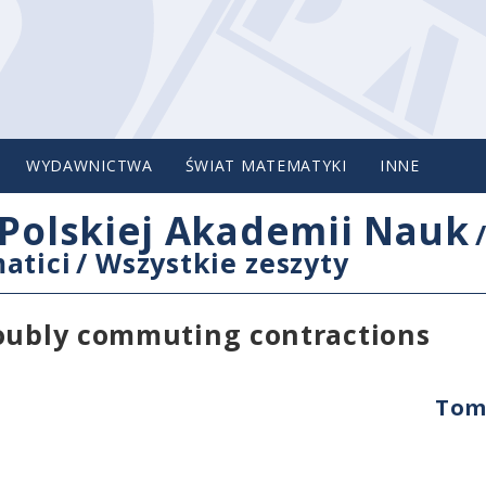
WYDAWNICTWA
ŚWIAT MATEMATYKI
INNE
Polskiej Akademii Nauk
atici
/
Wszystkie zeszyty
doubly commuting contractions
Tom 