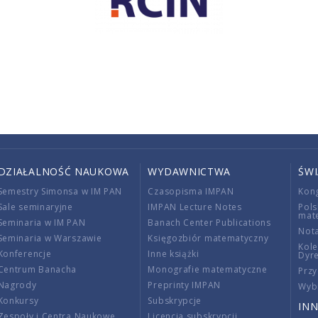
DZIAŁALNOŚĆ NAUKOWA
WYDAWNICTWA
ŚW
Semestry Simonsa w IM PAN
Czasopisma IMPAN
Kon
Sale seminaryjne
IMPAN Lecture Notes
Pols
mat
Seminaria w IM PAN
Banach Center Publications
Nota
Seminaria w Warszawie
Księgozbiór matematyczny
Kole
Konferencje
Inne książki
Dyr
Centrum Banacha
Monografie matematyczne
Przy
Nagrody
Preprinty IMPAN
Wybi
Konkursy
Subskrypcje
INN
Zespoły i Centra Naukowe
Licencja subskrypcji