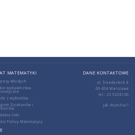
IAT MATEMATYKI
DANE KONTAKTOWE
gresy Młodych
ul. Śniadeckich 8
kie wydawnictwa
00-656 Warszawa
ematyczne
tel.: 22 5228100
tki z wykładów
gium Dziekanów i
Jak dojechać?
ektorów
datne linki
tni Polscy Matematycy
E