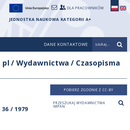
DLA PRACOWNIKÓW
JEDNOSTKA NAUKOWA KATEGORII A+
DANE KONTAKTOWE
szukaj...
/
pl
/
Wydawnictwa
/
Czasopisma
POBIERZ ZGODNIE Z CC-BY
PRZESZUKAJ WYDAWNICTWA
IMPAN
36 / 1979