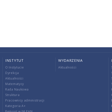
INSTYTUT
WYDARZENIA
O Instytucie
Aktualności
Dyrekcja
Aktualności
Matematycy
Rada Naukowa
Struktura
Pracownicy administracji
Kategoria A+
Remont w IM PAN