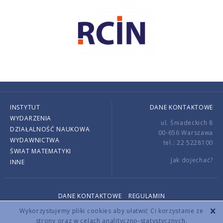
INSTYTUT
DANE KONTAKTOWE
WYDARZENIA
ul. Śniadeckich 8
DZIAŁALNOŚĆ NAUKOWA
00-656 Warszawa
WYDAWNICTWA
tel.: 22 5228100
ŚWIAT MATEMATYKI
Jak dojechać?
INNE
DANE KONTAKTOWE
REGULAMIN
Copyright © 2026 by IMPAN. All rights reserved.
Wykorzystujemy pliki cookies aby ułatwić Ci korzystanie ze
strony oraz w celach analityczno-statystycznych.