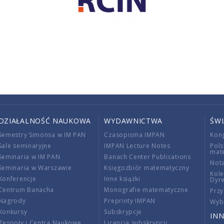
DZIAŁALNOŚĆ NAUKOWA
WYDAWNICTWA
ŚW
Semestry Simonsa w IM PAN
Czasopisma IMPAN
Kon
Sale seminaryjne
IMPAN Lecture Notes
Pols
mat
Seminaria w IM PAN
Banach Center Publications
Nota
Seminaria w Warszawie
Księgozbiór matematyczny
Kole
Konferencje
Inne książki
Dyr
Centrum Banacha
Monografie matematyczne
Przy
Nagrody
Preprinty IMPAN
Wybi
Konkursy
Subskrypcje
INN
Zespoły i Centra Naukowe
Licencja subskrypcji