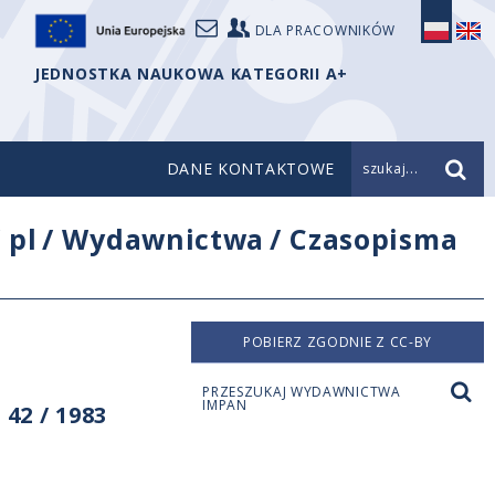
DLA PRACOWNIKÓW
JEDNOSTKA NAUKOWA KATEGORII A+
DANE KONTAKTOWE
szukaj...
/
pl
/
Wydawnictwa
/
Czasopisma
POBIERZ ZGODNIE Z CC-BY
PRZESZUKAJ WYDAWNICTWA
IMPAN
42 / 1983