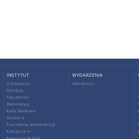
INSTYTUT
WYDARZENIA
O Instytucie
Aktualności
Dyrekcja
Aktualności
Matematycy
Rada Naukowa
Struktura
Pracownicy administracji
Kategoria A+
Remont w IM PAN