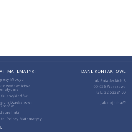
IAT MATEMATYKI
DANE KONTAKTOWE
gresy Młodych
ul. Śniadeckich 8
kie wydawnictwa
00-656 Warszawa
ematyczne
tel.: 22 5228100
tki z wykładów
gium Dziekanów i
Jak dojechać?
ektorów
datne linki
tni Polscy Matematycy
E