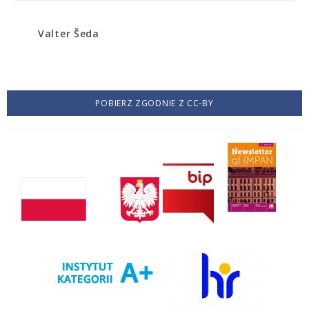
Valter Šeda
POBIERZ ZGODNIE Z CC-BY