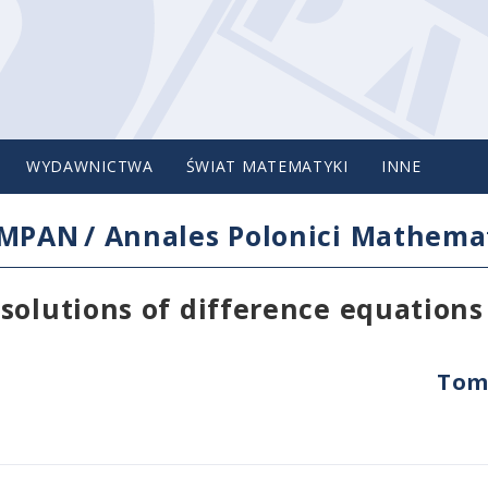
WYDAWNICTWA
ŚWIAT MATEMATYKI
INNE
IMPAN
/
Annales Polonici Mathemat
solutions of difference equations
Tom 