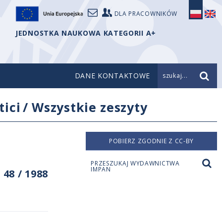
DLA PRACOWNIKÓW
JEDNOSTKA NAUKOWA KATEGORII A+
DANE KONTAKTOWE
szukaj...
ici
/
Wszystkie zeszyty
POBIERZ ZGODNIE Z CC-BY
PRZESZUKAJ WYDAWNICTWA
IMPAN
48 / 1988