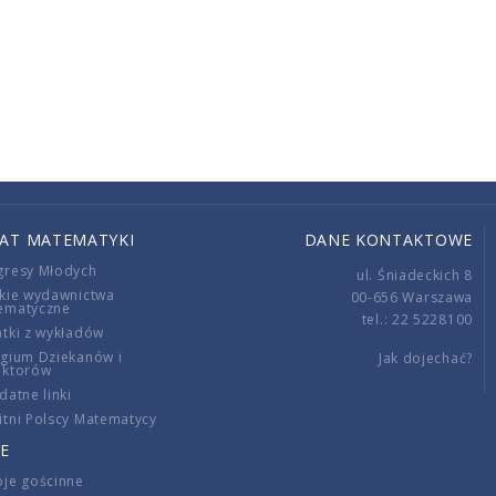
IAT MATEMATYKI
DANE KONTAKTOWE
gresy Młodych
ul. Śniadeckich 8
kie wydawnictwa
00-656 Warszawa
ematyczne
tel.: 22 5228100
tki z wykładów
gium Dziekanów i
Jak dojechać?
ektorów
datne linki
tni Polscy Matematycy
E
je gościnne