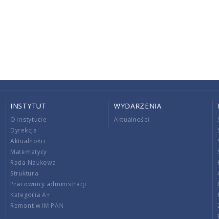
INSTYTUT
WYDARZENIA
O Instytucie
Aktualności
Dyrekcja
Aktualności
Matematycy
Rada Naukowa
Struktura
Pracownicy administracji
Kategoria A+
Remont w IM PAN