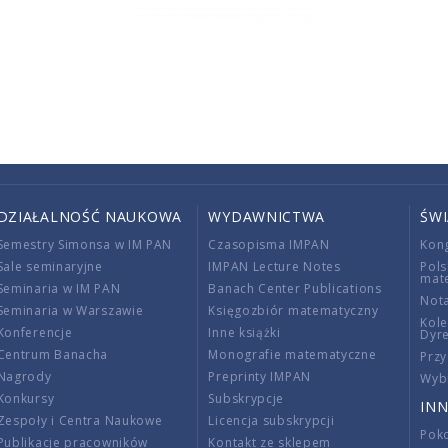
DZIAŁALNOŚĆ NAUKOWA
WYDAWNICTWA
ŚW
Semestry Simonsa w IM PAN
Czasopisma IMPAN
Kon
Sale seminaryjne
IMPAN Lecture Notes
Pols
mat
Seminaria w IM PAN
Banach Center Publications
Nota
Seminaria w Warszawie
Księgozbiór matematyczny
Kole
Konferencje
Inne książki
Dyr
Centrum Banacha
Monografie matematyczne
Przy
Nagrody
Preprinty IMPAN
Wybi
Konkursy
Subskrypcje
INN
Zespoły i Centra Naukowe
Licencja subskrypcji
Poko
Publikacje pracowników
Kontakt ze sklepem