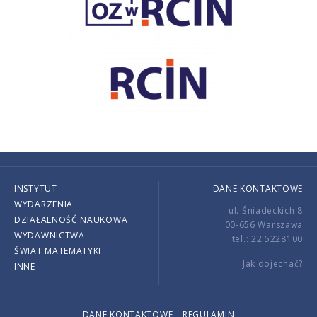
INSTYTUT
DANE KONTAKTOWE
WYDARZENIA
ul. Śniadeckich 8
DZIAŁALNOŚĆ NAUKOWA
00-656 Warszawa
WYDAWNICTWA
tel.: 22 5228100
ŚWIAT MATEMATYKI
Jak dojechać?
INNE
DANE KONTAKTOWE
REGULAMIN